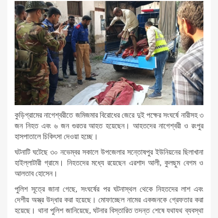
কুড়িগ্রামের নাগেশ্বরীতে জমিজমার বিরোধের জেরে দুই পক্ষের সংঘর্ষে নারীসহ ৩
জন নিহত এবং ৬ জন গুরতর আহত হয়েছেন। আহতদের নাগেশ্বরী ও রংপুর
হাসপাতালে চিকিৎসা দেওয়া হচ্ছে।
ঘটনাটি ঘটেছে ৩০ নভেম্বর সকালে উপজেলার সন্তোষপুর ইউনিয়নের ছিলাখানা
হাইল্লাটারী গ্রামে। নিহতদের মধ্যে রয়েছেন এরশাদ আলী, কুলছুম বেগম ও
আলতাব হোসেন।
পুলিশ সূত্রে জানা গেছে, সংঘর্ষের পর ঘটনাস্থল থেকে নিহতদের লাশ এবং
দেশীয় অস্ত্র উদ্ধার করা হয়েছে। মোফাচ্ছেল নামের একজনকে গ্রেফতার করা
হয়েছে। থানা পুলিশ জানিয়েছে, ঘটনার বিস্তারিত তদন্ত শেষে যথাযথ ব্যবস্থা