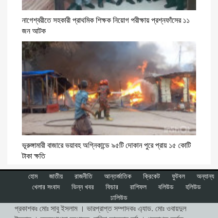
নাগেশ্বরীতে সহকারী প্রাথমিক শিক্ষক নিয়োগ পরীক্ষায় প্রশ্নফাঁসের ১১
জন আটক
ভূরুঙ্গামারী বাজারে ভয়াবহ অগ্নিকান্ডে ৯৫টি দোকান পুরে প্রায় ১৫ কোটি
টাকা ক্ষতি
হোম
জাতীয়
রাজনীতি
আন্তর্জাতিক
ক্রিকেট
ফুটবল
অন্যান্য
খেলার সংবাদ
ভিন্ন খবর
ফিচার
রাশিফল
বলিউড
হলিউড
ঢালিউড
প্রকাশকঃ মোঃ সাবু ইসলাম । ভারপ্রাপ্ত সম্পাদকঃ এ্যাড. মোঃ ওবায়দুল