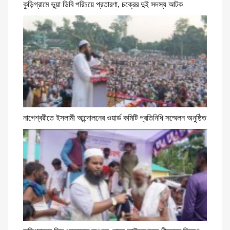
কুড়িগ্রামে ভুয়া ডিবি পরিচয়ে প্রতারণা, চক্রের দুই সদস্য আটক
নাগেশ্বরীতে ইসলামী আন্দোলনের ওয়ার্ড কমিটি প্রতিনিধি সম্মেলন অনুষ্ঠিত