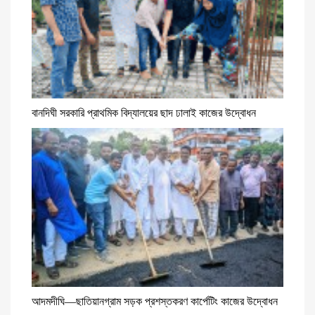
বানদিঘী সরকারি প্রাথমিক বিদ্যালয়ের ছাদ ঢালাই কাজের উদ্বোধন
আদমদীঘি—ছাতিয়ানগ্রাম সড়ক প্রশস্তকরণ কার্পেটিং কাজের উদ্বোধন