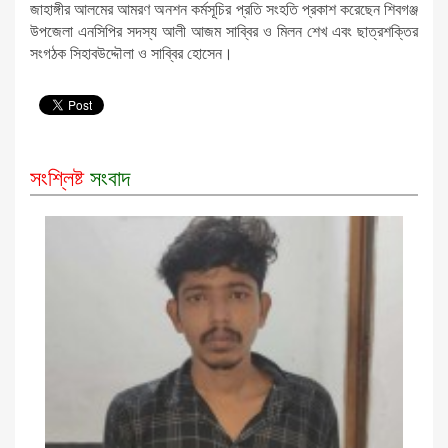
জাহাঙ্গীর আলমের আমরণ অনশন কর্মসূচির প্রতি সংহতি প্রকাশ করেছেন শিবগঞ্জ
উপজেলা এনসিপির সদস্য আলী আজম সাব্বির ও মিলন শেখ এবং ছাত্রশক্তির
সংগঠক সিহাবউদ্দৌলা ও সাব্বির হোসেন।
সংশ্লিষ্ট
সংবাদ