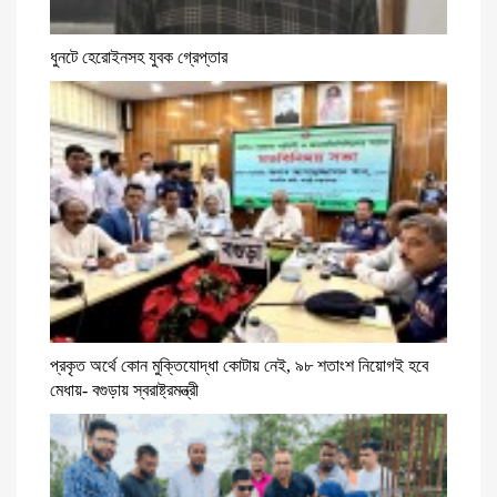
ধুনটে হেরোইনসহ যুবক গ্রেপ্তার
প্রকৃত অর্থে কোন মুক্তিযোদ্ধা কোটায় নেই, ৯৮ শতাংশ নিয়োগই হবে
মেধায়- বগুড়ায় স্বরাষ্ট্রমন্ত্রী