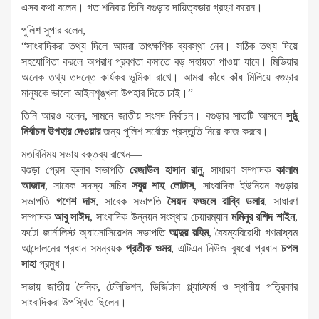
এসব কথা বলেন। গত শনিবার তিনি বগুড়ার দায়িত্বভার গ্রহণ করেন।
পুলিশ সুপার বলেন,
“সাংবাদিকরা তথ্য দিলে আমরা তাৎক্ষণিক ব্যবস্থা নেব। সঠিক তথ্য দিয়ে
সহযোগিতা করলে অপরাধ প্রবণতা কমাতে বড় সহায়তা পাওয়া যাবে। মিডিয়ার
অনেক তথ্য তদন্তে কার্যকর ভূমিকা রাখে। আমরা কাঁধে কাঁধ মিলিয়ে বগুড়ার
মানুষকে ভালো আইনশৃঙ্খলা উপহার দিতে চাই।”
তিনি আরও বলেন, সামনে জাতীয় সংসদ নির্বাচন। বগুড়ার সাতটি আসনে
সুষ্ঠু
নির্বাচন উপহার দেওয়ার
জন্য পুলিশ সর্বোচ্চ প্রস্তুতি নিয়ে কাজ করবে।
মতবিনিময় সভায় বক্তব্য রাখেন—
বগুড়া প্রেস ক্লাব সভাপতি
রেজাউল হাসান রানু
, সাধারণ সম্পাদক
কালাম
আজাদ
, সাবেক সদস্য সচিব
সবুর শাহ লোটাস
, সাংবাদিক ইউনিয়ন বগুড়ার
সভাপতি
গণেশ দাস
, সাবেক সভাপতি
সৈয়দ ফজলে রাব্বি ডলার
, সাধারণ
সম্পাদক
আবু সাঈদ
, সাংবাদিক উন্নয়ন সংস্থার চেয়ারম্যান
মমিনুর রশিদ শাইন
,
ফটো জার্নালিস্ট অ্যাসোসিয়েশন সভাপতি
আব্দুর রহিম
, বৈষম্যবিরোধী গণমাধ্যম
আন্দোলনের প্রধান সমন্বয়ক
প্রতীক ওমর
, এটিএন নিউজ ব্যুরো প্রধান
চপল
সাহা
প্রমুখ।
সভায় জাতীয় দৈনিক, টেলিভিশন, ডিজিটাল প্ল্যাটফর্ম ও স্থানীয় পত্রিকার
সাংবাদিকরা উপস্থিত ছিলেন।