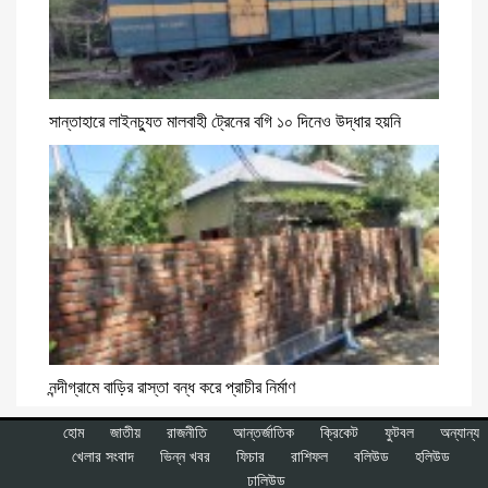
সান্তাহারে লাইনচ্যুত মালবাহী ট্রেনের বগি ১০ দিনেও উদ্ধার হয়নি
নন্দীগ্রামে বাড়ির রাস্তা বন্ধ করে প্রাচীর নির্মাণ
হোম
জাতীয়
রাজনীতি
আন্তর্জাতিক
ক্রিকেট
ফুটবল
অন্যান্য
খেলার সংবাদ
ভিন্ন খবর
ফিচার
রাশিফল
বলিউড
হলিউড
ঢালিউড