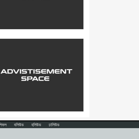
শিফল
বলিউড
হলিউড
ঢালিউড