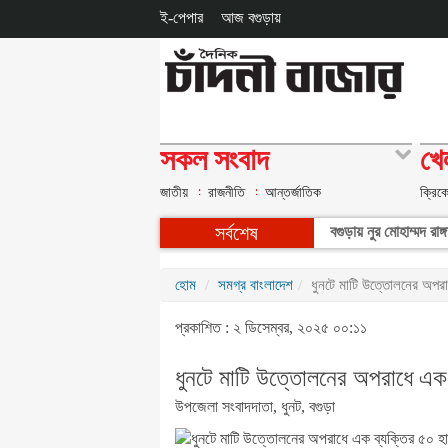
ই-পেপার
আজ বগুড়ায়
সকল সংবাদ
খে
জাতীয়
রাজনীতি
আন্তর্জাতিক
ক্রিক
সর্বশেষ
বগুড়ায় নুর মোহাম্মদ 
হোম
সমগ্র বাংলাদেশ
ধুনটে মাটি উত্তোলনের অপরা
প্রকাশিত : ২ ডিসেম্বর, ২০২৫ ০০:১১
ধুনটে মাটি উত্তোলনের অপরাধে এক 
উপজেলা সংবাদদাতা, ধুনট, বগুড়া