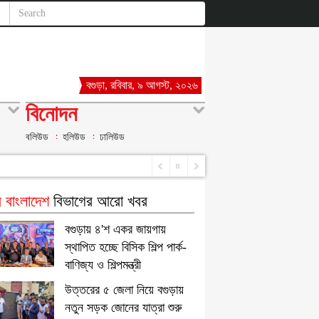
বগুড়া, রবিবার, ৯ আগস্ট, ২০২৬
বিনোদন
বলিউড
হলিউড
ঢালিউড
 বাংলাদেশ
বিভাগের আরো খবর
বগুড়ায় ৪'শ একর জায়গায়
স্থাপিত হচ্ছে বিসিক শিল্প পার্ক-
বাণিজ্য ও শিল্পমন্ত্রী
উত্তরের ৫ জেলা নিয়ে বগুড়ায়
নতুন সড়ক জোনের যাত্রা শুরু