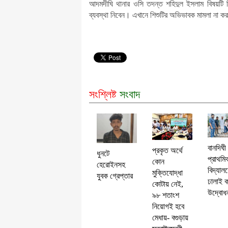
রিপাবলিক বাংলা ছাড়লেন ময়ূখ রঞ্জন ঘোষ
আদমদীঘি থানার ওসি তদন্ত শহিদুল ইসলাম বিষয়টি 
ব্যবস্থা নিবেন। এখানে শিশুটির অভিভাবক মামলা না কর
সংশ্লিষ্ট
সংবাদ
বানদিঘী
প্রকৃত অর্থে
ধুনটে
প্রাথমি
কোন
হেরোইনসহ
বিদ্যাল
মুক্তিযোদ্ধা
যুবক গ্রেপ্তার
ঢালাই 
কোটায় নেই,
উদ্বোধ
৯৮ শতাংশ
নিয়োগই হবে
মেধায়- বগুড়ায়