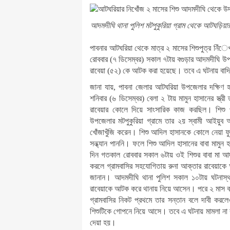
প্রাইভেট কারের সঙ্গে মোটরসাইকেলের সংঘর্ষে স্বামী
খাবার নিয়ে বিয়েবাড়িতে সংঘর্ষ, আহত ১০, লাঠি খু
আদমদীঘি থানা পুলিশ মটপুকুরিয়া গ্রাম থেকে আটঘড়িয়া
বগুড়ায় শ্রমিকের হাটে বাসচাপায় ৭ দিনমজুর নিহ
বগুড়ায় চালু হচ্ছে নারীদের জন্য বিশেষ বাস সার্ভিস
পাবনার আটঘরিয়া থেকে মাত্র ২ মাসের শিশুপুত্র নি
সৌদিতে প্রবাসীর রহস্যজনক মৃত্যু: ধুনট থানায় ঘে
রোববার (৭ ডিসেম্বর) সকাল ৭টায় বগুড়ার আদমদীঘি উপজ
বগুড়ায় গরু চুরি করতে গিয়ে ধরা তাঁতী লীগের নেতা
রাবেয়া (৫২) কে আটক করা হয়েছে। তবে এ ঘটনায় বাদি
উন্নয়নমূলক কর্মসূচিতে অংশ নিতে শনিবার বগুড়ায় আস
বগুড়ার শেরপুরে নিখোঁজ শিশুর অর্ধগলিত মরদেহ উদ্ধ
জানা যায়, পাবনা জেলার আটঘরিয়া উপজেলার দক্ষিণ হ
বগুড়ার শেরপুরে নিখোঁজ শিশুর লাশ উদ্ধার, হত্
শনিবার (৬ ডিসেম্বর) বেলা ২ টায় মামুন হাসানের স্ত্
বগুড়ার ধুনটে ট্যাপেন্টাডল ট্যাবলেটসহ গ্রেফতার স
রাবেয়ার কোলে দিয়ে সাংসারিক কাজ করছিল। শিশু 
বগুড়ায় শিষ্টাচার বহির্ভুত রাজনীতি করতে দেয়া হবেনা-
উপজেলার মটপুকুরিয়া গ্রামে তার ২য় স্বামী আইয়ুব 
জুলাই গণঅভ্যুত্থানের দ্বিতীয় বর্ষ উপলক্ষে বগ
খোঁজাখুঁজি করেন। শিশু আদিল হাসানকে কোলে নেয়া
বগুড়ায় টাচ এন্ড টেক-এর ২৫তম প্রতিষ্ঠাবার্ষিকী উ
সন্ধ্যান পাননি। ফলে শিশু আদিল হাসানের বাবা মাম
জুলাই গণঅভ্যুত্থান দিবসে বগুড়ায় মুনলাইটের উদ্
দিন গতকাল রোববার সকাল ৬টায় ওই শিশুর বাবা মা আদ
সাংবাদিক সাহেদ আলীর চিরবিদায়
করলে গ্রামবাসির সহযোগিতায় রুনা আক্তার রাবেয়াকে
সারিয়াকান্দিতে সাবেক সেনাসদস্যকে পিটিয়ে হত্
জানান। আদমদীঘি থানা পুলিশ সকাল ১০টায় ঘটনাস্থল 
প্রধান শিক্ষককে গাছে বেঁধে নির্যাতনের অভিযোগ,
রাবেয়াকে আটক করে থানায় নিয়ে আসেন। পরে ২ মাস বয়
দুই দিনের সফরে বগুড়া আসছেন প্রধানমন্ত্রীর চিকি
গ্রামবাসির নিকট প্রথমে তার সন্তান বলে দাবী করল
বগুড়ায় জুলাই অভ্যুত্থানের শহীদ মনিরুলের কবর 
শিশুটিকে গোপনে নিয়ে আসে। তবে এ ঘটনায় মামলা না ক
প্রধানমন্ত্রীকে নিয়ে পোস্ট: এনসিপি নেতা তানভীর
দেয়া হয়।