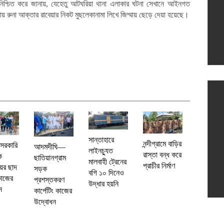
নিশ্চিত করে জানায়, যেহেতু আটঘরিয়া থানা এলাকার ঘটনা সেখানে আইনগত
ায় রুনা আক্তার রাবেয়ার নিকট মুছলেকানামা লিখে জিম্মায় ছেড়ে দেয়া হয়েছে।
সান্তাহারে
নন্দীগ্রামে বাড়ির
 সরকারি
আদমদীঘি—
লাইনচ্যুত
রাস্তা বন্ধ করে
ক
ছাতিয়ানগ্রাম
মালবাহী ট্রেনের
প্রাচীর নির্মাণ
য়ের ছাদ
সড়ক
বগি ১০ দিনেও
কাজের
প্রশস্তকরণ
উদ্ধার হয়নি
ন
কার্পেটিং কাজের
উদ্বোধন