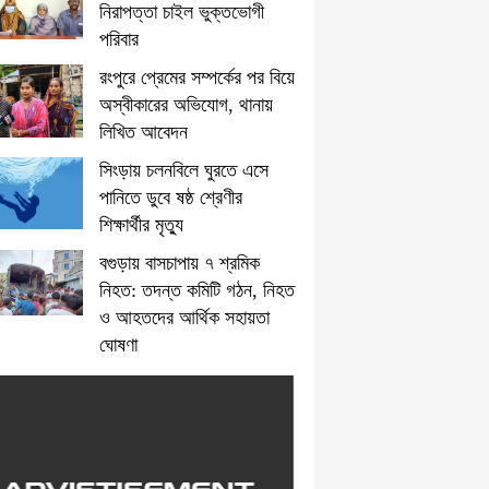
নিরাপত্তা চাইল ভুক্তভোগী
পরিবার
রংপুরে প্রেমের সম্পর্কের পর বিয়ে
অস্বীকারের অভিযোগ, থানায়
লিখিত আবেদন
সিংড়ায় চলনবিলে ঘুরতে এসে
পানিতে ডুবে ষষ্ঠ শ্রেণীর
শিক্ষার্থীর মৃত্যু
বগুড়ায় বাসচাপায় ৭ শ্রমিক
নিহত: তদন্ত কমিটি গঠন, নিহত
ও আহতদের আর্থিক সহায়তা
ঘোষণা