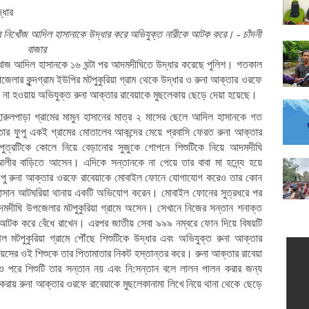
-স্ত্রী নিহত
জছিলেন বর
র নিখোঁজ আদিল হাসানাকে উদ্ধার করে অভিযুক্ত নারীকে আটক করে। - চাঁদনী
ত, মহাসড়ক অবরোধ
বাজার
, পৌঁছেছে দুটি বাস
ঁেখাজ আদিল হাসানকে ১৬ ঘন্টা পর আদমদীঘিতে উদ্ধার করেছে পুলিশ। গতকাল
রাও করে বিচারের দাবি
েলার কুন্দগ্রাম ইউপির মটপুকুরিয়া গ্রাম থেকে উদ্ধার ও রুনা আক্তার ওরফে
 না হওয়ায় অভিযুক্ত রুনা আক্তার রাবেয়াকে মুছলেকায় ছেড়ে দেয়া হয়েছে।
ছেন তিন মন্ত্রী ও প্রতিমন্ত্রী
ার, অটোভ্যান চুরির ‘সাক্ষী’ হওয়ায় হত্যার দাবি পুলিশের
ারুলপাড়া গ্রামের মামুন হাসানের মাত্র ২ মাসের ছেলে আদিল হাসানকে গত
যার অভিযোগে দুইজন আটক
রী তার ফুপু একই গ্রামের মোতালেব আকন্দের মেয়ে প্রবাসি ফেরত রুনা আক্তার
্বেচ্ছাসেবক লীগ নেতা
পুত্রটিকে কোলে নিয়ে বেড়ানোর সুজুকে গোপনে শিশুটিকে নিয়ে আদমদীঘি
 যুবদলের হুঁশিয়ারি
আলীর বাড়িতে আসেন। এদিকে সন্তানকে না পেয়ে তার বাবা মা হন্ন্যে হয়ে
ুড়া প্রেসক্লাব ও সাংবাদিক ইউনিয়নের আলোচনা সভা
 ফুপু রুনা আক্তার ওরফে রাবেয়াকে মোবাইল ফোনে যোগাযোগ করেও তার কোন
দযাপন
ুন হাসান আটঘরিয়া থানায় একটি অভিযোগ করেন। মোবাইল ফোনের সুত্রধরে পর
যোগে ছিন্নমূল মানুষের মাঝে খাবার বিতরণ
মদীঘি উপজেলার মটপুকুরিয়া গ্রামে অসেন। সেখানে নিজের সন্তান শনাক্ত
 আটক করে বেঁধে রাখেন। এরপর জাতীয় সেবা ৯৯৯ নম্বরে ফোন দিয়ে বিষয়টি
যার অভিযোগে আটক ৬
মটপুকুরিয়া গ্রামে পৌঁছে শিশুটিকে উদ্ধার এবং অভিযুক্ত রুনা আক্তার
 ভিডিও ভাইরাল
সের ওই শিশুকে তার পিতামাতার নিকট হস্তান্তর করে। রুনা আক্তার রাবেয়া
ৎসক ডা. বিটু
েও পরে শিশুটি তার সন্তান নয় এবং নি:সন্তান বলে লালন পালন করার জন্য
জিয়ারত
রায় রুনা আক্তার ওরফে রাবেয়াকে মুছলেকানামা লিখে নিয়ে থানা থেকে ছেড়ে
 কারাগারে, আদালতে ডিম নিক্ষেপ