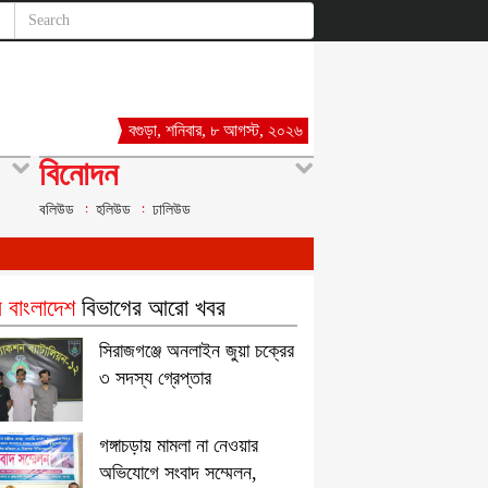
বগুড়া, শনিবার, ৮ আগস্ট, ২০২৬
বিনোদন
বলিউড
হলিউড
ঢালিউড
 বাংলাদেশ
বিভাগের আরো খবর
সিরাজগঞ্জে অনলাইন জুয়া চক্রের
৩ সদস্য গ্রেপ্তার
গঙ্গাচড়ায় মামলা না নেওয়ার
অভিযোগে সংবাদ সম্মেলন,