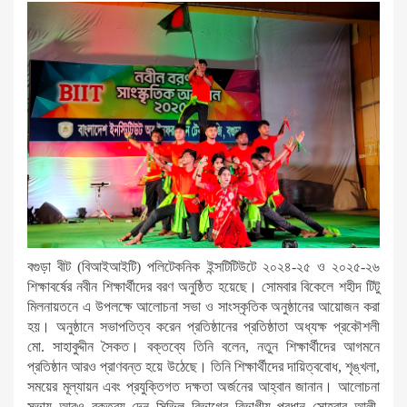
বগুড়া বীট (বিআইআইটি) পলিটেকনিক ইন্সটিটিউটে ২০২৪-২৫ ও ২০২৫-২৬
শিক্ষাবর্ষের নবীন শিক্ষার্থীদের বরণ অনুষ্ঠিত হয়েছে। সোমবার বিকেলে শহীদ টিটু
মিলনায়তনে এ উপলক্ষে আলোচনা সভা ও সাংস্কৃতিক অনুষ্ঠানের আয়োজন করা
হয়। অনুষ্ঠানে সভাপতিত্ব করেন প্রতিষ্ঠানের প্রতিষ্ঠাতা অধ্যক্ষ প্রকৌশলী
মো. সাহাবুদ্দীন সৈকত। বক্তব্যে তিনি বলেন, নতুন শিক্ষার্থীদের আগমনে
প্রতিষ্ঠান আরও প্রাণবন্ত হয়ে উঠেছে। তিনি শিক্ষার্থীদের দায়িত্ববোধ, শৃঙ্খলা,
সময়ের মূল্যায়ন এবং প্রযুক্তিগত দক্ষতা অর্জনের আহ্বান জানান। আলোচনা
সভায় আরও বক্তব্য দেন সিভিল বিভাগের বিভাগীয় প্রধান সোহরাব আলী,