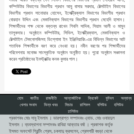
কম্পিউটার বিভাগের বিভাগীয় প্রধান আবু বাসার সরদার, টেক্সটাইল বিভাগের
বিভাগীয় প্রধান সানোয়ার হোসেন, ইলেক্ট্রিক্যাল বিভাগের বিভাগীয় প্রধান
বোরহান উদ্দিন এবং মেকানিক্যাল বিভাগের বিভাগীয় প্রধান মেহেদি হাসান।
শিক্ষার্থীদের পক্ষ থেকে বক্তব্য রাখেন শিবলি সাদিক, সিয়াম আলী ও মামুন
তালুকদার। অনুষ্ঠানে কম্পিউটার, সিভিল, ইলেক্ট্রিক্যাল, মেকানিক্যাল ও
টেক্সটাইল টেকনোলজিসহ ডিপ্লোমা ইন ইঞ্জিনিয়ারিং-এর বিভিন্ন বিভাগের আট
শতাধিক শিক্ষার্থীকে বরণ করে নেওয়া হয়। নবীন বরণের পর শিক্ষার্থীদের
পরিবেশনায় মনোজ্ঞ সাংস্কৃতিক অনুষ্ঠান অনুষ্ঠিত হয়। পুরো অনুষ্ঠান সঞ্চালনা
করেন প্রতিষ্ঠানের ইনস্ট্রাক্টর কনক কুমার পাল।
হোম
জাতীয়
রাজনীতি
আন্তর্জাতিক
ক্রিকেট
ফুটবল
অন্যান্য
খেলার সংবাদ
ভিন্ন খবর
ফিচার
রাশিফল
বলিউড
হলিউড
ঢালিউড
প্রকাশকঃ মোঃ সাবু ইসলাম । ভারপ্রাপ্ত সম্পাদকঃ এ্যাড. মোঃ ওবায়দুল
ইসলাম । ব্যবস্থাপনা সম্পাদকঃ রাবিয়া আক্তার বর্ষা । প্রকাশক কর্তৃক
ইসমত অফসেট প্রিন্টিং প্রেস, চকযাদু ক্রসলেন, প্রেসপট্টি বগুড়া থেকে