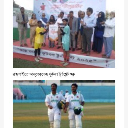
রাজশাহীতে আন্তঃকলেজ ফুটবল টুর্নামেন্ট শুরু