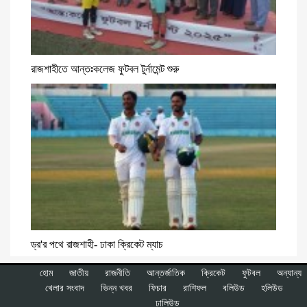
রাজশাহীতে আন্তঃকলেজ ফুটবল টুর্নামেন্ট শুরু
ড্র'র পথে রাজশাহী- ঢাকা ক্রিকেট ম্যাচ
হোম
জাতীয়
রাজনীতি
আন্তর্জাতিক
ক্রিকেট
ফুটবল
অন্যান্য
খেলার সংবাদ
ভিন্ন খবর
ফিচার
রাশিফল
বলিউড
হলিউড
ঢালিউড