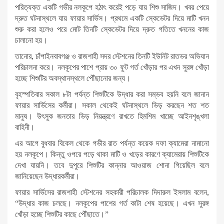
পরিত্যক্ত একটি গভীর নলকূপে হঠাৎ করেই পড়ে যায় শিশু সাজিদ। খবর পেয়ে
দ্রুত ঘটনাস্থলে যায় ফায়ার সার্ভিস। প্রথমে একটি স্কেভেটর দিয়ে মাটি খনন
শুরু করা হলেও পরে মোট তিনটি স্কেভেটর দিয়ে দ্রুত গতিতে খননের কাজ
চালানো হয়।
তানোর, চাঁপাইনবাবগঞ্জ ও রাজশাহী সদর স্টেশনের তিনটি ইউনিট রাতভর অভিযান
পরিচালনা করে। নলকূপের পাশে প্রায় ৩০ ফুট গর্ত খোঁড়ার পর এখন সুরঙ্গ খোঁড়া
হচ্ছে শিশুটির অবস্থানস্থলে পৌঁছানোর জন্য।
বৃহস্পতিবার সকাল ৮টা পর্যন্ত শিশুটিকে উদ্ধার করা সম্ভব হয়নি বলে জানান
ফায়ার সার্ভিসের কর্মীরা। সকাল থেকেই ঘটনাস্থলে ভিড় করছেন শত শত
মানুষ। উৎসুক জনতার ভিড় নিয়ন্ত্রণে রাখতে হিমশিম খাচ্ছে আইনশৃঙ্খলা
বাহিনী।
এর আগে বুধবার বিকেল থেকে গভীর রাত পর্যন্ত কয়েক দফা ক্যামেরা নামানো
হয় নলকূপে। কিন্তু ওপরে পড়ে থাকা মাটি ও খড়ের কারণে ক্যামেরায় শিশুটিকে
দেখা যায়নি। তবে দুপুরে শিশুটির কান্নার আওয়াজ শোনা গিয়েছিল বলে
জানিয়েছেন উদ্ধারকর্মীরা।
ফায়ার সার্ভিসের রাজশাহী স্টেশনের সহকারী পরিচালক দিদারুল ইসলাম বলেন,
“উদ্ধার কাজ চলছে। নলকূপের পাশের গর্ত কাটা শেষ হয়েছে। এখন সুরঙ্গ
খোঁড়া হচ্ছে শিশুটির কাছে পৌঁছাতে।”