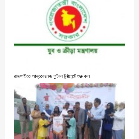
রাজশাহীতে আন্তঃকলেজ ফুটবল টুর্নামেন্টে শুরু কাল