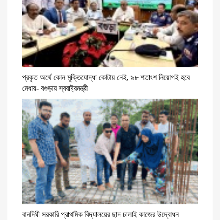
প্রকৃত অর্থে কোন মুক্তিযোদ্ধা কোটায় নেই, ৯৮ শতাংশ নিয়োগই হবে
মেধায়- বগুড়ায় স্বরাষ্ট্রমন্ত্রী
বানদিঘী সরকারি প্রাথমিক বিদ্যালয়ের ছাদ ঢালাই কাজের উদ্বোধন