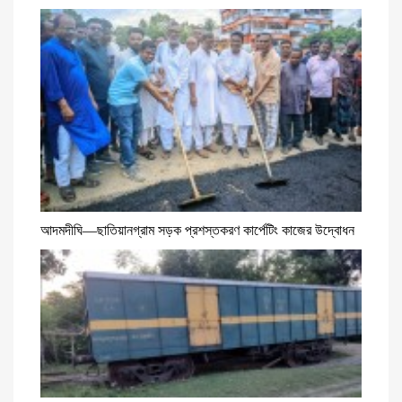
আদমদীঘি—ছাতিয়ানগ্রাম সড়ক প্রশস্তকরণ কার্পেটিং কাজের উদ্বোধন