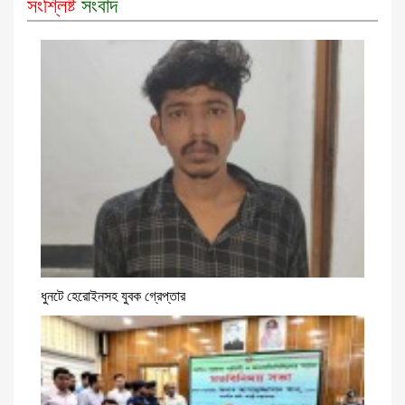
সংশ্লিষ্ট
সংবাদ
ধুনটে হেরোইনসহ যুবক গ্রেপ্তার