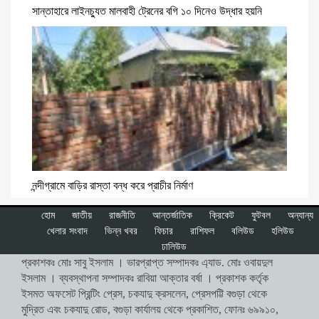
সান্তাহারে লাইনচ্যুত মালবাহী ট্রেনের বগি ১০ দিনেও উদ্ধার হয়নি
নন্দীগ্রামে বাড়ির রাস্তা বন্ধ করে প্রাচীর নির্মাণ
হোম
জাতীয়
রাজনীতি
আন্তর্জাতিক
ক্রিকেট
ফুটবল
অন্যান্য
খেলার সংবাদ
ভিন্ন খবর
ফিচার
রাশিফল
বলিউড
হলিউড
ঢালিউড
প্রকাশকঃ মোঃ সাবু ইসলাম । ভারপ্রাপ্ত সম্পাদকঃ এ্যাড. মোঃ ওবায়দুল
ইসলাম । ব্যবস্থাপনা সম্পাদকঃ রাবিয়া আক্তার বর্ষা । প্রকাশক কর্তৃক
ইসমত অফসেট প্রিন্টিং প্রেস, চকযাদু ক্রসলেন, প্রেসপট্টি বগুড়া থেকে
মুদ্রিত এবং চকযাদু রোড, বগুড়া কার্যালয় থেকে প্রকাশিত, ফোনঃ ৬৯৯১০,