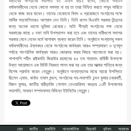
বক্তব্যে সংগঠনের সভাপতি ডা: এনসি বাড়ই বলেন, কোনো সনাতন
ধর্মাবলম্বীদের যেনো কোনো সমস্যা না হয় তা তারা নিশ্চিত করতে সম্মুখ সারিতে
থেকে কাজ করে যাবেন। তাদের যেকোনো বিপদ ও প্রয়োজনে সংগঠনের পক্ষে
সার্বিক সহযোগিতারও আশ্বাস দেন তিনি। তিনি বলেন বিএনপি সরকার হিন্দুদের
জন্য অনেক ভালো ভূমিকা রেখেছে। অতি শীগ্রই সংগঠনের পক্ষ থেকে
সরকারের কাছে ৮ দফা দাবি উপস্থাপন করা হবে এবং তাদের দাবীগুলো সদাশয়
সরকার মেনে নেবেন মর্মে আশাবাদ ব্যক্ত করেন তিনি। অনুষ্ঠানে সংখ্যালঘু সকল
ধর্মাবলম্বীদের ঐক্যবদ্ধ থেকে সংগঠনের কার্যক্রম আরও সম্প্রসারণ ও তৃণমূল
পর্যায়ে সাংগঠনিক কার্যক্রম আরও জোরদার করার বিষয়ে আলোচনা করা হয়।
পাশাপাশি শহীদ রাষ্ট্রপতি জিয়াউর রহমানের ৪৫ তম শাহাদাৎ বার্ষিকী উপলক্ষে
উক্ত আয়োজনে এক মিনিট নিরবতা পালন করা হয় এবং তার আত্মার শান্তির জন্য
বিশেষ প্রার্থনা করেন নেতৃবৃন্দ। অনুষ্ঠানে অন্যান্যদের মাঝে আরো উপস্থিত
ছিলেন এ্যাড. বার্নাড তমাল মন্ডল, সংগঠনের সহ-সভাপতি চন্দন কুমার চক্রবর্তী,
বিজন কুমার, জাতীয় ক্রীড়াবিদ গোপাল তেওয়ারিসহ বগুড়ার ১৩টি উপজেলার
সভাপতি, সাধারণ সম্পাদকসহ বিভিন্ন ইউনিটের নেতৃবৃন্দ।
হোম
জাতীয়
রাজনীতি
আন্তর্জাতিক
ক্রিকেট
ফুটবল
অন্যান্য