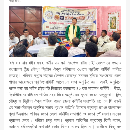
সঞ্জু রায়:
'ধর্ম যার যার রাষ্ট্র সবার, ধর্মীয় নয় ধর্ম নিরপেক্ষ রাষ্ট্র চাই' স্লোগানে বগুড়ায়
বাংলাদেশ হিন্দু বৌদ্ধ খ্রিষ্টান ঐক্য পরিষদের ৩৮তম প্রতিষ্ঠা বার্ষিকী পালিত
হয়েছে। শনিবার দুপুরে শহরের টেম্পল রোডস্থ সনাতন মন্দিরে সংগঠনের জেলা
শাখার আয়োজনে প্রতিষ্ঠাবার্ষিকী আলোচনা সভা অনুষ্ঠিত হয়। একই অনুষ্ঠানে
পালন করা হয় শহীদ রাষ্ট্রপতি জিয়াউর রহমানের ৪৫ তম শাহাদাৎ বার্ষিকী। গীতা,
ত্রিপিটক ও বাইবেল পাঠের মধ্য দিয়ে অনুষ্ঠানের সূচনা করেন নেতৃবৃন্দরা। হিন্দু
বৌদ্ধ ও খ্রিষ্টান ঐক্য পরিষদ বগুড়া জেলা কমিটির সভাপতি ডা: এন সি বাড়ই
এর সভাপতিত্বে অনুষ্ঠিত সভায় প্রধান অতিথি হিসেবে বক্তব্য রাখেন বাংলাদেশ
পূজা উদযাপন পরিষদ বগুড়া জেলা কমিটির সভাপতি ও বগুড়া পৌরসভার সাবেক
প্যানেল মেয়র-১ পরিমল চন্দ্র দাস। প্রধান অতিথির বক্তব্যে তিনি বলেন,
সনাতন ধর্মাবলম্বীরা কখনোই কোন বিশেষ দলের ছিল না। অতীতে কিছু দল