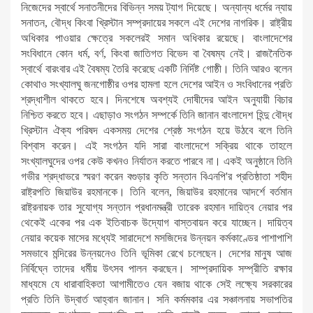
নিজেদের স্বার্থে সনাতনীদের বিভিন্ন সময় ট্যাগ দিয়েছে। অন্যান্য ধর্মের ন্যায়
সনাতন, বৌদ্ধ কিংবা খ্রিস্টান সম্প্রদায়ের সকলে এই দেশের নাগরিক। রাষ্ট্রীয়
অধিকার পাওয়ার ক্ষেত্রে সকলেরই সমান অধিকার রয়েছে। বাংলাদেশের
সংবিধানে কোন ধর্ম, বর্ণ, কিংবা জাতিগত বিভেদ বা বৈষম্য নেই। রাজনৈতিক
স্বার্থে বারংবার এই বৈষম্য তৈরি করেছে একটি নির্দিষ্ট গোষ্ঠী। তিনি আরও বলেন
কোথাও সংখ্যালঘু জনগোষ্ঠীর ওপর হামলা হলে দেশের আইন ও সংবিধানের প্রতি
শ্রদ্ধাশীল থাকতে হবে। দিনশেষে অবশ্যই দোষীদের আইন অনুযায়ী বিচার
নিশ্চিত করতে হবে। এছাড়াও সংগঠন সম্পর্কে তিনি জানান বাংলাদেশ হিন্দু বৌদ্ধ
খ্রিস্টান ঐক্য পরিষদ একসময় দেশের শ্রেষ্ঠ সংগঠন হয়ে উঠবে বলে তিনি
বিশ্বাস করেন। এই সংগঠন যদি সারা বাংলাদেশে সক্রিয় থাকে তাহলে
সংখ্যালঘুদের ওপর কেউ কখনও নির্যাতন করতে পারবে না। একই অনুষ্ঠানে তিনি
গভীর শ্রদ্ধাভরে স্মরণ করেন বগুড়ার কৃতি সন্তান বিএনপি'র প্রতিষ্ঠাতা শহীদ
রাষ্ট্রপতি জিয়াউর রহমানকে। তিনি বলেন, জিয়াউর রহমানের আদর্শে বর্তমান
রাষ্ট্রনায়ক তার সুযোগ্য সন্তান প্রধানমন্ত্রী তারেক রহমান দায়িত্ব নেয়ার পর
থেকেই একের পর এক ইতিবাচক উদ্যোগ বাস্তবায়ন করে যাচ্ছেন। দায়িত্ব
নেয়ার কয়েক মাসের মধ্যেই সারাদেশে মসজিদের উন্নয়ন কর্মকাণ্ডের পাশাপাশি
সমভাবে মন্দিরের উন্নয়নেও তিনি ভূমিকা রেখে চলেছেন। দেশের মানুষ আজ
নির্বিঘ্নে তাদের ধর্মীয় উৎসব পালন করছেন। সাম্প্রদায়িক সম্প্রীতি রক্ষার
মাধ্যমে যে ধারাবাহিকতা আগামীতেও যেন বজায় থাকে সেই লক্ষ্যে সরকারের
প্রতি তিনি উদ্বার্ত আহ্বান জানান। সনি কর্মমকার এর সঞ্চালনায় সভাপতির