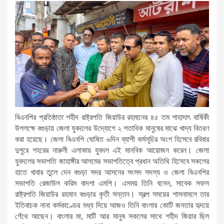
বিএনপির প্রতিষ্ঠাতা শহীদ রাষ্ট্রপতি জিয়াউর রহমানের ৪৫ তম শাহাদাৎ বার্ষিকী
উপলক্ষে বগুড়ায় জেলা যুবদলের উদ্যোগে ২ শতাধিক মানুষের মাঝে খাদ্য বিতরণ
করা হয়েছে। জেলা বিএনপি ঘোষিত ৬দিন ব্যাপী কর্মসূচির অংশ হিসেবে রবিবার
দুপুরে শহরের নারুলী এলাকায় যুবদল এই মানবিক আয়োজন করেন। জেলা
যুবদলের সভাপতি জাহাঙ্গীর আলমের সভাপতিত্বে প্রধান অতিথি হিসেবে সকলের
হাতে খাবার তুলে দেন বগুড়া সদর আসনের সংসদ সদস্য ও জেলা বিএনপির
সভাপতি রেজাউল করিম বাদশা এমপি। এসময় তিনি বলেন, সাবেক সফল
রাষ্ট্রপতি জিয়াউর রহমান বগুড়ার কৃতী সন্তান। স্বল্প সময়ের শাসনামলে তার
ইতিবাচক নানা কর্মকাণ্ডের মধ্য দিয়ে আজও তিনি বাংলার কোটি জনতার হৃদয়ে
গেঁথে আছেন। বাংলার মা, মাটি আর মানুষ সকলের সাথে শহীদ জিয়ার ছিল