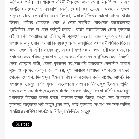
আত্মিক সম্পর্ক। তার শাহাদাৎ বার্ষিকী উপলক্ষে বগুড়া জেলা বিএনপি ও এর অঙ্গ
সংগঠনের উদ্যোগে ৬ দিনব্যাপী কর্মসূচি ঘোষণা করা হয়েছে। অসহায় ও দুঃস্থ
মানুষের মাঝে কোরবানির মাংস বিতরণ, এলাকাভিত্তিক ভালো মানের খাবার
বিতরণ, পবিত্র কোরআন খতম ও দোয়া মাহফিল, স্মরণসভা আয়োজনসহ
প্রতিদিনই কোন না কোন কর্মসূচি চলছে। তারই ধারাবাহিকতায় জেলা যুবদলের
এই মানবিক আয়োজনের তিনি ভূয়সী প্রশংসা করেন। জেলা যুবদলের সাধারণ
সম্পাদক আবু হাসান এর সার্বিক ব্যবস্থাপনায় কর্মসূচিতে এসময় উপস্থিত ছিলেন
বগুড়া জেলা বিএনপির সাবেক যুগ্ম সাধারণ সম্পাদক ও বগুড়া পৌরসভার সাবেক
প্যানেল মেয়র পরিমল চন্দ্র দাস, ২০ নং ওয়ার্ডের সাবেক কাউন্সিলর জেলা বিএনপি
নেতা রোস্তম আলী, জেলা যুবদলের সহ-সভাপতি যথাক্রমে ফেরদৌস আজম
সুমন ও এ্যাড. এনামুল হক পান্না, যুগ্ম সাধারণ সম্পাদক যথাক্রমে শাহাদত
হোসেন সোহাগ, মিনহাজুল ইসলাম রিমন ও রাশেদুল কবির রাশেদ, সাংগঠনিক
সম্পাদক হারুনুর রশিদ সুজন, সহ-দপ্তর সম্পাদক মিনহাজুল ইসলাম তুহিন,
প্রচার সম্পাদক রাশেদুল ইসলাম রাশেদ, সোহাগ মাহমুদ, জেলা কমিটির সদস্যবৃন্দ
যথাক্রমে ফিরোজ আলম বাবলা, কামরুল হাসান ঝিনুক, বগুড়া সদর উপজেলা
যুবদলের আহ্বায়ক শ্রী অতুল চন্দ্র দাস, শহর যুবদলের সাধারণ সম্পাদক আদিল
শাহরিয়ার গোর্কিসহ সংগঠনের বিভিন্ন ইউনিটের নেতৃবৃন্দ।