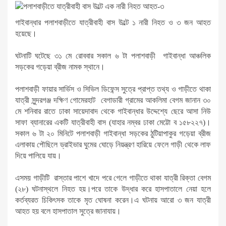
গাইবান্ধার পলাশবাড়ীতে যাত্রীবাহী বাস উল্টে ১ নারী নিহত ও ৩ জন আহত
হয়েছে।
ঘটনাটি ঘটেছে ৩১ মে রোববার সকাল ৬ টা পলাশবাড়ী গাইবান্ধা আঞ্চলিক
সড়কের গড়েয়া ব্রীজ নামক স্থানে।
পলাশবাড়ী ফায়ার সার্ভিস ও সিভিল ডিফেন্স সুত্রে প্রাপ্ত তথ্য ও গাড়ীতে থাকা
যাত্রী সুন্দরগঞ্জ দক্ষিণ গোমেরহাট বেগাডারী গ্রামের আকলিমা বেগম জানান ৩০
মে শনিবার রাতে ঢাকা সায়েদাবাদ থেকে গাইবান্ধার উদ্দেশ্যে ছেরে আসা নিউ
সাফা ব্যানারের একটি যাত্রীবাহী বাস (যাহার নম্বর ঢাকা মেট্টো ব ১৫৮২২৭)।
সকাল ৬ টা ২০ মিনিটে পলাশবাড়ী গাইবান্ধা সড়কের ঠুটিয়াপাকুর গড়েয়া ব্রীজ
এলাকায় পৌছিলে ড্রাইভার ঘুমের ঘোড়ে নিয়ন্ত্রণ হারিয়ে ফেলে গাড়ী থেকে লাফ
দিয়ে পালিয়ে যায়।
এসময় গাড়ীটি রাস্তার পাশে খাদে পরে গেলে গাড়ীতে থাকা যাত্রী রিক্তা বেগম
(২৮) ঘটনাস্থলে নিহত হয়।পরে তাকে উদ্ধার করে হাসপাতালে নেয়া হলে
কর্তব্যরত চিকিৎসক তাকে মৃত ঘোষনা করেন।এ ঘটনায় আরো ৩ জন যাত্রী
আহত হয় বলে হাসপাতাল সুত্রে জানাযায়।