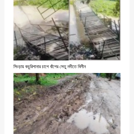
সিংড়ায় কচুরিপানার চাপে বাঁশের সেতু নদীতে বিলীন