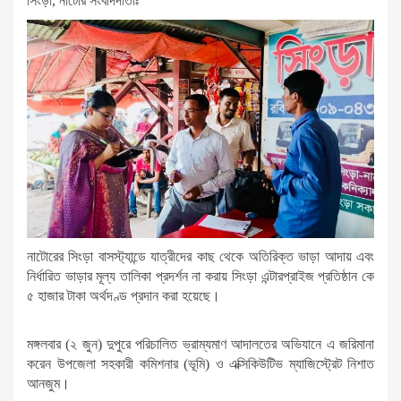
সিংড়া, নাটোর সংবাদদাতাঃ
নাটোরের সিংড়া বাসস্ট্যান্ডে যাত্রীদের কাছ থেকে অতিরিক্ত ভাড়া আদায় এবং
নির্ধারিত ভাড়ার মূল্য তালিকা প্রদর্শন না করায় সিংড়া এন্টারপ্রাইজ প্রতিষ্ঠান কে
৫ হাজার টাকা অর্থদণ্ড প্রদান করা হয়েছে।
মঙ্গলবার (২ জুন) দুপুরে পরিচালিত ভ্রাম্যমাণ আদালতের অভিযানে এ জরিমানা
করেন উপজেলা সহকারী কমিশনার (ভূমি) ও এক্সিকিউটিভ ম্যাজিস্ট্রেট নিশাত
আনজুম।