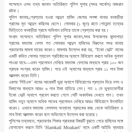
সম্মেলনে এসব তথ্য জানান অতিরিক্ত পুলিশ সুপার (সদর সার্কেল) নাজরান
রউফ।
পুলিশ জানায়,গ্রেপ্তার হওয়া আব্দুল হামিদ জেলার সলঙ্গা থানার বনবাড়ীয়া
গ্রামের মৃত আব্দুল করিমের ছেলে। সোমবার (১ জুন) রাতে গোয়েন্দা তথ্যের
ভিত্তিতে বনবাড়ীয়া গ্রামে অভিযান চালিয়ে তাকে গ্রেপ্তার করা হয়।
সংবাদ সম্মেলনে অতিরিক্ত পুলিশ সুপার জানান,সদর উপজেলার কান্দাপাড়া
গ্রামের মমতাজ বেগম গত সোমবার আব্দুল হামিদের বিরুদ্ধে সদর থানায়
প্রতারণার মামলা দায়ের করেন। মামলায় উল্লেখ করা হয়, ‘ইকো ভোল্ট’ নামের
একটি কথিত সোলার প্যানেল প্রতিষ্ঠানের অ্যাপে বিনিয়োগ করলে অধিক মুনাফা
পাওয়া যাবে—এমন প্রলোভন দেখিয়ে মমতাজ বেগমের মাধ্যমে প্রায় ১০০ জন
গ্রাহক সংগ্রহ করেন হামিদ। পরে ওই অ্যাপের মাধ্যমে প্রায় ১১ লাখ টাকা
আত্মসাৎ করেন তিনি।
এরপর ‘সিইএফ’ নামের আরেকটি ভুয়া অ্যাপে বিনিয়োগের প্রস্তাব দিয়ে নগদ ও
বিকাশের মাধ্যমে আরও ৬ লাখ টাকা হাতিয়ে নেন। গত ২ মে ভুক্তভোগীরা
ইকো ভোল্ট অ্যাপে প্রবেশ করতে গেলে সেটি অকার্যকর দেখতে পান। তখন
হামিদ নতুন অ্যাপে অধিক লাভের প্রলোভন দেখিয়ে আরও বিনিয়োগে উৎসাহিত
করেন। এভাবে মমতাজ বেগমসহ অন্যান্য গ্রাহকের কাছ থেকে অতিরিক্ত ৪
লাখ টাকা আত্মসাৎ করেন বলে অভিযোগে উল্লেখ করা হয়েছে।
পুলিশের তথ্যমতে, প্রতারণার শিকার গ্রাহকরা বিষয়টি বুঝতে পেরে হামিদের সঙ্গে
যোগাযোগ করলে তিনি ‘Hamkail Moakael’ নামে একটি আইডি ব্যবহার