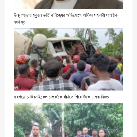
উল্লাপাড়ায় স্কুলে ভর্তি বাণিজ্যের অভিযোগে অফিস সহকারী সাময়িক
বরখাস্ত
রায়গঞ্জে মোটরসাইকেল চালক'কে বাঁচাতে গিয়ে ট্রাক চালক নিহত