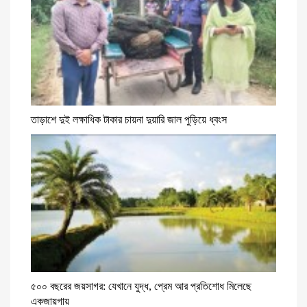
তাড়াশে দুই লক্ষাধিক টাকার চায়না দুয়ারি জাল পুড়িয়ে ধ্বংস
৫০০ বছরের জয়সাগর: যেখানে যুদ্ধ, প্রেম আর প্রতিশোধ মিলেছে
একজায়গায়