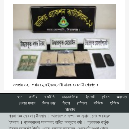
সলঙ্গায় ৩২৮ গ্রাম হেরোইনসহ নারী মাদক ব্যবসায়ী গ্রেপ্তার
হোম
জাতীয়
রাজনীতি
আন্তর্জাতিক
ক্রিকেট
ফুটবল
অন্যান্য
খেলার সংবাদ
ভিন্ন খবর
ফিচার
রাশিফল
বলিউড
হলিউড
ঢালিউড
প্রকাশকঃ মোঃ সাবু ইসলাম । ভারপ্রাপ্ত সম্পাদকঃ এ্যাড. মোঃ ওবায়দুল
ইসলাম । ব্যবস্থাপনা সম্পাদকঃ রাবিয়া আক্তার বর্ষা । প্রকাশক কর্তৃক
ইসমত অফসেট প্রিন্টিং প্রেস, চকযাদু ক্রসলেন, প্রেসপট্টি বগুড়া থেকে