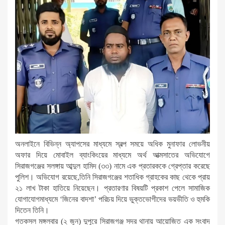
অনলাইনে বিভিন্ন অ্যাপসের মাধ্যমে স্বল্প সময়ে অধিক মুনাফার লোভনীয়
অফার দিয়ে মোবাইল ব্যাংকিংয়ের মাধ্যমে অর্থ আত্মসাতের অভিযোগে
সিরাজগঞ্জের সলঙ্গায় আব্দুল হামিদ (৩৩) নামে এক প্রতারককে গ্রেপ্তার করেছে
পুলিশ। অভিযোগ রয়েছে,তিনি সিরাজগঞ্জের শতাধিক গ্রাহকের কাছ থেকে প্রায়
২১ লাখ টাকা হাতিয়ে নিয়েছেন। প্রতারণার বিষয়টি প্রকাশ পেলে সামাজিক
যোগাযোগমাধ্যমে ‘জিনের বাদশা’ পরিচয় দিয়ে ভুক্তভোগীদের ভয়ভীতি ও হুমকি
দিতেন তিনি।
গতকসল মঙ্গলবার (২ জুন) দুপুরে সিরাজগঞ্জ সদর থানায় আয়োজিত এক সংবাদ