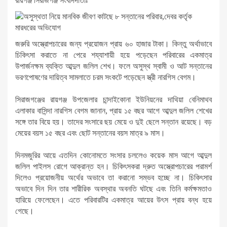
রায়গঞ্জ সিরাজগঞ্জ সংবাদদাতাঃ
জরুরি অস্ত্রোপচারের জন্য প্রয়োজন প্রায় ৬০ হাজার টাকা। কিন্তু অর্থাভাবে
চিকিৎসা করাতে না পেরে শয্যাশায়ী হয়ে পড়েছেন পরিবারের একমাত্র
উপার্জনক্ষম ব্যক্তি আব্দুল জলিল শেখ। ফলে অসুস্থ স্বামী ও আট সন্তানের
ভরণপোষণের দায়িত্ব সামলাতে চরম সংকটে পড়েছেন স্ত্রী নারগিস বেগম।
সিরাজগঞ্জের রায়গঞ্জ উপজেলার চান্দাইকোনা ইউনিয়নের দাথিয়া বেনিমাথব
এলাকার বাসিন্দা নারগিস বেগম জানান, প্রায় ১৫ বছর আগে আব্দুল জলিল শেখের
সঙ্গে তার বিয়ে হয়। তাদের সংসারে ছয় মেয়ে ও দুই ছেলে সন্তান রয়েছে। বড়
মেয়ের বয়স ১৫ বছর এবং ছোট সন্তানের বয়স মাত্র ৯ মাস।
দিনমজুরির আয়ে এতদিন কোনোমতে সংসার চললেও কয়েক মাস আগে আব্দুল
জলিল পাইলস রোগে আক্রান্ত হন। চিকিৎসকরা দ্রুত অস্ত্রোপচারের পরামর্শ
দিলেও প্রয়োজনীয় অর্থের অভাবে তা করানো সম্ভব হচ্ছে না। চিকিৎসার
অভাবে দিন দিন তার শারীরিক অবস্থার অবনতি ঘটছে এবং তিনি কর্মক্ষমতাও
হারিয়ে ফেলেছেন। এতে পরিবারটির একমাত্র আয়ের উৎস প্রায় বন্ধ হয়ে
গেছে।