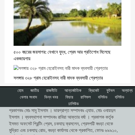
৫০০ বছরের জয়সাগর: যেখানে যুদ্ধ, প্রেম আর প্রতিশোধ মিলেছে
একজায়গায়
সলঙ্গায় ৩২৮ গ্রাম হেরোইনসহ নারী মাদক ব্যবসায়ী গ্রেপ্তার
হোম
জাতীয়
রাজনীতি
আন্তর্জাতিক
ক্রিকেট
ফুটবল
অন্যান্য
খেলার সংবাদ
ভিন্ন খবর
ফিচার
রাশিফল
বলিউড
হলিউড
ঢালিউড
প্রকাশকঃ মোঃ সাবু ইসলাম । ভারপ্রাপ্ত সম্পাদকঃ এ্যাড. মোঃ ওবায়দুল
ইসলাম । ব্যবস্থাপনা সম্পাদকঃ রাবিয়া আক্তার বর্ষা । প্রকাশক কর্তৃক
ইসমত অফসেট প্রিন্টিং প্রেস, চকযাদু ক্রসলেন, প্রেসপট্টি বগুড়া থেকে
মুদ্রিত এবং চকযাদু রোড, বগুড়া কার্যালয় থেকে প্রকাশিত, ফোনঃ ৬৯৯১০,