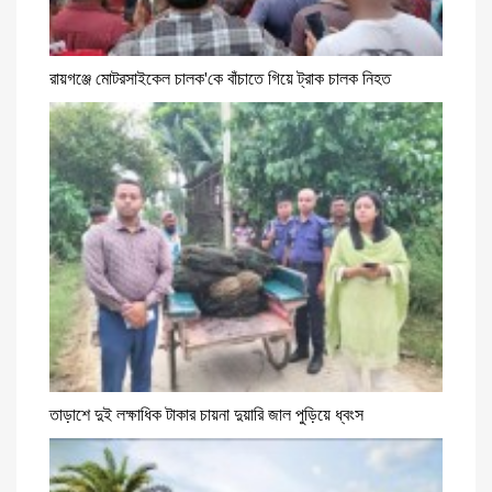
রায়গঞ্জে মোটরসাইকেল চালক'কে বাঁচাতে গিয়ে ট্রাক চালক নিহত
তাড়াশে দুই লক্ষাধিক টাকার চায়না দুয়ারি জাল পুড়িয়ে ধ্বংস