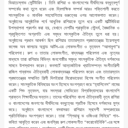
ভিয়াচেস্লাভ সেন্টিউরিন । তিনি রাশিয়া ও বাংলাদেশের দীর্ঘদিনের বন্ধুত্বপূর্ণ
সম্পর্কের কথা তুলে ধরেন এবং দ্বিপাক্ষিক সম্পর্ক আরও শক্তিশালী করতে
সাংস্কৃতিক ও মানবিক সহযোগিতার গুরুত্বের ওপর আলোকপাত করেন।
অনুষ্ঠানের আনুষ্ঠানিক পর্বে আধুনিক রাশিয়াকে তুলে ধরে একটি মাল্টিমিডিয়া
উপস্থাপনা প্রদর্শন করা হয়, যেখানে দেশটির প্রাকৃতিক সৌন্দর্য, বৈজ্ঞানিক ও
প্রযুক্তিগত অগ্রগতি এবং সমৃদ্ধ সাংস্কৃতিক ঐতিহ্য তুলে ধরা হয়।
অনুষ্ঠানের প্রধান আকর্ষণ ছিল রাশিয়ার তাতারস্তান প্রজাতন্ত্রের ইয়েলাবুগা
কলেজ অব কালচার অ্যান্ড আর্টস-এর লোকসংগীত ও নৃত্যদল “আলাবুগা”র
পরিবেশনা। রুশ ও তাতার লোকসংগীত, বাদ্যযন্ত্র পরিবেশনা এবং নৃত্যের
মাধ্যমে তারা রাশিয়ার বিভিন্ন জনগোষ্ঠীর সমৃদ্ধ সাংস্কৃতিক ঐতিহ্য দর্শকদের
সামনে উপস্থাপন করেন। কনসার্টে আন্তর্জাতিক খ্যাতিসম্পন্ন সংগীতশিল্পী
রাজিল গাব্বাসভ ঐতিহ্যবাহী লোকবাদ্যযন্ত্র পরিবেশন করেন এবং তাতারস্তান
প্রজাতন্ত্রের সম্মানিত শিল্পী দিলইয়ারা মিরোভায়েভা বিশেষ সংগীত পরিবেশন
করেন। সাংস্কৃতিক বিনিময়ের অংশ হিসেবে অংশগ্রহণ করে “হ্যাপিনেস” নামের
একটি শিশু নৃত্যদল, যার সদস্যরা সোভিয়েত বিশ্ববিদ্যালয়ের বাংলাদেশি
প্রাক্তন শিক্ষার্থীদের সন্তান। তাদের পরিবেশিত বাংলা ঐতিহ্যবাহী নৃত্য রাশিয়া
ও বাংলাদেশের জনগণের দীর্ঘদিনের বন্ধুত্বের প্রতীক হিসেবে দর্শকদের মুগ্ধ
করে। অনুষ্ঠানে বাংলাদেশে বসবাসরত রাশিয়ান স্বদেশী সম্প্রদায়ের
প্রতিনিধিরাও অংশগ্রহণ করেন। তারা “গ্লিয়াঝু ভ ওজিওরা সিনিয়ে” গান-
কবিতা আবৃত্তি করেন এবং জনপ্রিয় রুশ লোকসংগীত “করোবেইনিকি”-এর সঙ্গে