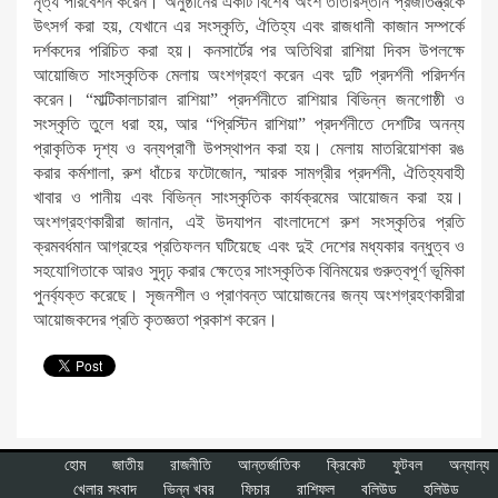
নৃত্য পরিবেশন করেন। অনুষ্ঠানের একটি বিশেষ অংশ তাতারস্তান প্রজাতন্ত্রকে
উৎসর্গ করা হয়, যেখানে এর সংস্কৃতি, ঐতিহ্য এবং রাজধানী কাজান সম্পর্কে
দর্শকদের পরিচিত করা হয়। কনসার্টের পর অতিথিরা রাশিয়া দিবস উপলক্ষে
আয়োজিত সাংস্কৃতিক মেলায় অংশগ্রহণ করেন এবং দুটি প্রদর্শনী পরিদর্শন
করেন। “মাল্টিকালচারাল রাশিয়া” প্রদর্শনীতে রাশিয়ার বিভিন্ন জনগোষ্ঠী ও
সংস্কৃতি তুলে ধরা হয়, আর “প্রিস্টিন রাশিয়া” প্রদর্শনীতে দেশটির অনন্য
প্রাকৃতিক দৃশ্য ও বন্যপ্রাণী উপস্থাপন করা হয়। মেলায় মাতরিয়োশকা রঙ
করার কর্মশালা, রুশ ধাঁচের ফটোজোন, স্মারক সামগ্রীর প্রদর্শনী, ঐতিহ্যবাহী
খাবার ও পানীয় এবং বিভিন্ন সাংস্কৃতিক কার্যক্রমের আয়োজন করা হয়।
অংশগ্রহণকারীরা জানান, এই উদযাপন বাংলাদেশে রুশ সংস্কৃতির প্রতি
ক্রমবর্ধমান আগ্রহের প্রতিফলন ঘটিয়েছে এবং দুই দেশের মধ্যকার বন্ধুত্ব ও
সহযোগিতাকে আরও সুদৃঢ় করার ক্ষেত্রে সাংস্কৃতিক বিনিময়ের গুরুত্বপূর্ণ ভূমিকা
পুনর্ব্যক্ত করেছে। সৃজনশীল ও প্রাণবন্ত আয়োজনের জন্য অংশগ্রহণকারীরা
আয়োজকদের প্রতি কৃতজ্ঞতা প্রকাশ করেন।
হোম
জাতীয়
রাজনীতি
আন্তর্জাতিক
ক্রিকেট
ফুটবল
অন্যান্য
খেলার সংবাদ
ভিন্ন খবর
ফিচার
রাশিফল
বলিউড
হলিউড