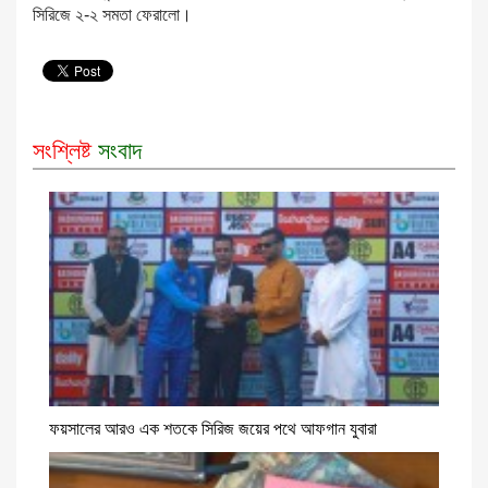
সিরিজে ২-২ সমতা ফেরালো।
সংশ্লিষ্ট
সংবাদ
ফয়সালের আরও এক শতকে সিরিজ জয়ের পথে আফগান যুবারা