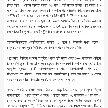
ফিরে যান। ওসমান সাদাত করেন ৬৮ রান। অধিনায়ক মাহবুব খান করেন ৪০
রান। ৩২ রান করেন উজাইরুল্লাহ। বাংলাদেশের সামিউল বশির রাতুল ৩৩ রানে
২ উইকেট দখল করেন। ফয়সাল খানের উইকেটটি তিনিই দখল করেন।
জয়ের জন্য ২০৯ রানের লক্ষ্যে ব্যাট করতে নেমে অধিনায়ক তামিমের অনবদ্য
শতকে বাংলাদেশ ৪৫.৫ ওভারে ৮ উইকেটে ২১১ রান করে। তামিম ১১৮ বল
খেলে তিনটি ছক্কা ও সাতটি বাউন্ডারির সাহায্যে করেন ১০০ রান।
আফগানিস্তানের ওয়াহিদুল্লাহ জর্ডান ২৫ রানে ৪ উইকেট দখল করেন।
প্লেয়ার অব দ্য ম্যাচ নির্বাচিত হন বাংলাদেশের অধিনায়ক তামিম।
পাঁচ ম্যাচ সিরিজে
বগুড়ায় অনুষ্ঠিত প্রথম দুই ম্যাচ শেষে ১–০ ব্যবধানে এগিয়ে
ছিল আজিজুল হাকিম তামিমের নেতৃত্বাধীন বাংলাদেশ। শহীদ চান্দু স্টেডিয়ামে
অনুষ্ঠিত প্রথম ম্যাচটি আলোকস্বল্পতার কারণে আগেভাগেই শেষ হয়।
ডিএলএস পদ্ধতিতে ৫ রানে জয় পায় স্বাগতিকরা। তবে ঘন কুয়াশা ও ভেজা
আউটফিল্ডের কারণে দ্বিতীয় ম্যাচটি বাতিল ঘোষণা করা হয়।
বগুড়ায় পরাজিত হওয়া আফগানিস্তান অনূর্ধ্ব-১৯ দলের যুবারা ঘুরে দাঁড়ায়
রাজশাহীতে। এখানে তৃতীয় ও চতুর্থ ওয়ানডে জিতে ২-১ ব্যবধানে এগিয়ে যায়।
শেষ ওয়ানডতে আফগানিস্তানের যেমন সুযোগ ছিল সিরিজ জয়ের তেমনি
বাংলাদেশের সুযোগ ছিল সিরিজে সমতা ফেরানোর। বাংলাদেশ শেষ ম্যাচ জিতে