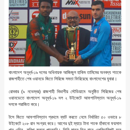
বাংলাদেশ অনূর্ধ্ব-১৯ দলের অধিনায়ক আজিজুল হাকিম তামিমের অনবদ্য শতকে
রাজশাহীতে শেষ ওয়ানডে জিতে সিরিজে সমতা ফিরিয়েছে বাংলাদেশের যুবারা।
রোববার (৯ নভেম্বর) রাজশাহী বিভাগীয় স্টেডিয়ামে অনুষ্ঠিত সিরিজের শেষ
ওয়ানডেতে বাংলাদেশ অনূর্ধ্ব-১৯ দল ২ উইকেটে আফগানিস্তান অনূর্ধ্ব-১৯
দলকে পরাজিত করে।
টসে জিতে আফগানিস্তান প্রথমে ব্যাট করতে নেমে নির্ধারিত ৫০ ওভারে ৮
উইকেটে ২০৮ রান সংগ্রহ করে। আগের দুই ম্যাচে টানা শতক হাঁকানো ফয়সাল
খান এদিন সুবিধা করতে পারেননি। তিনি মাত্র তিন রানে এলবিডাব্লিউ হয়ে