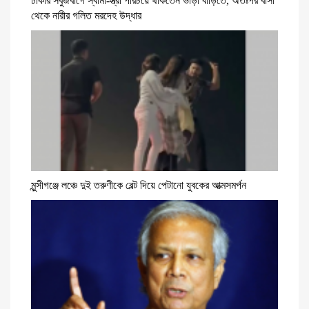
ঢাকার সবুজবাগে স্বামী-স্ত্রী পরিচয়ে থাকতেন ভাড়া বাড়িতে, অতঃপর বাসা
থেকে নারীর গলিত মরদেহ উদ্ধার
মুন্সীগঞ্জে লঞ্চে দুই তরুণীকে বেল্ট দিয়ে পেটানো যুবকের আত্মসমর্পন