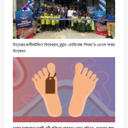
উত্তরার জসীমউদ্দিনে বিশ্বখ্যাত ব্র্যান্ড ডোমিনোজ পিৎজা’র ৩৪তম শাখার
উদ্বোধন