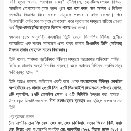
ডিবি সূত্র জানায়, প্রতারক চক্রটি টেলিগ্রাম, হোয়াটসঅ্যাপসহ বিভিন্ন
সামাজিক যোগাযোগমাধ্যমে গ্রুপ খুলে
ঘরে বসে কাজ
,
জব অফার
ও বিভিন্ন
লোভনীয় বিজ্ঞাপন দিয়ে সাধারণ মানুষকে প্রতারণার ফাঁদে ফেলত। পরে
ভিওআইপি গেটওয়ের মাধ্যমে যোগাযোগ করে প্রতারণার মাধ্যমে হাতিয়ে নেওয়া
অর্থ
ক্রিপ্টোকারেন্সির মাধ্যমে বিদেশে পাচার
করা হতো।
মঙ্গলবার (১৩ জানুয়ারি) রাজধানীর মিন্টো রোডে ডিএমপির মিডিয়া সেন্টারে
আয়োজিত এক সংবাদ সম্মেলনে এসব তথ্য জানান
ডিএমপির ডিসি (সাইবার)
উত্তর হাসান মোহাম্মদ নাসের রিকাবদার
।
তিনি বলেন, “আমরা প্রতিনিয়ত বিভিন্ন মাধ্যমে প্রতারণার অভিযোগ পাচ্ছি।
জিডি ও মামলার সংখ্যা দিন দিন বাড়ছে। এতে সমাজের বিভিন্ন শ্রেণির মানুষ
ক্ষতিগ্রস্ত হচ্ছে।”
তিনি আরও জানান, অভিযানে একটি বাসা থেকে
বাংলাদেশের বিভিন্ন মোবাইল
অপারেটরের ৫১ হাজার ২৫১টি সিম
,
২১টি ভিওআইপি জিএসএম গেটওয়ে মেশিন
,
৫টি ল্যাপটপ
,
৪৭টি মোবাইল ফোন
ও
২টি সিপিইউ
উদ্ধার করা হয়েছে।
উদ্ধারকৃত ডিভাইসগুলোতে
চীনা সফটওয়্যার ব্যবহার
করা হচ্ছিল বলেও জানান
তিনি।
গ্রেপ্তাররা হলেন—
চীনা নাগরিক
চেন লিং ফেং
,
জেং কং
,
জেং চাংকিয়াং
,
ওয়েন জিয়ান কিউ
,
হুয়াং
ঝেং জিয়াং
এবং বাংলাদেশি নাগরিক
মো. জাকারিয়া (২৬)
,
নিয়াজ মাসুম (২০)
ও