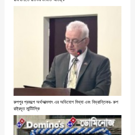
রুপপুর প্রকল্পে অর্থআত্মসাৎ এর অভিযোগ মিথ্যা এবং বিভ্রান্তিকর- রুশ
রাষ্ট্রদূত মান্টিটস্কি