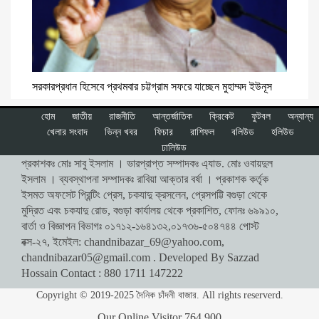
সরকারপ্রধান হিসেবে প্রথমবার চট্টগ্রাম সফরে যাচ্ছেন মুহাম্মদ ইউনূস
হোম
জাতীয়
রাজনীতি
আন্তর্জাতিক
ক্রিকেট
ফুটবল
অন্যান্য
খেলার সংবাদ
ভিন্ন খবর
ফিচার
রাশিফল
বলিউড
হলিউড
ঢালিউড
প্রকাশকঃ মোঃ সাবু ইসলাম । ভারপ্রাপ্ত সম্পাদকঃ এ্যাড. মোঃ ওবায়দুল
ইসলাম । ব্যবস্থাপনা সম্পাদকঃ রাবিয়া আক্তার বর্ষা । প্রকাশক কর্তৃক
ইসমত অফসেট প্রিন্টিং প্রেস, চকযাদু ক্রসলেন, প্রেসপট্টি বগুড়া থেকে
মুদ্রিত এবং চকযাদু রোড, বগুড়া কার্যালয় থেকে প্রকাশিত, ফোনঃ ৬৯৯১০,
বার্তা ও বিজ্ঞাপন বিভাগঃ ০১৭১২-১৬৪১৩২,০১৭৩৬-৫০৪৭৪৪ পোস্ট
বক্স-২৭, ইমেইল:
chandnibazar_69@yahoo.com
,
chandnibazar05@gmail.com
. Developed By Sazzad
Hossain Contact : 880 1711 147222
Copyright © 2019-2025 দৈনিক চাঁদনী বাজার. All rights reserverd.
Our Online Visitor
764,900