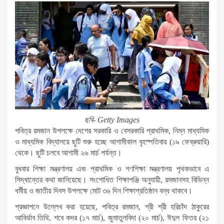
ছবি- Getty Images
পবিত্র রমজান উপলক্ষে দেশের সরকারি ও বেসরকারি প্রাথমিক, নিম্ন মাধ্যমিক
ও মাধ্যমিক বিদ্যালয়ে ছুটি শুরু হচ্ছে আগামীকাল বৃহস্পতিবার (১৯ ফেব্রুয়ারি)
থেকে। ছুটি চলবে আগামী ২৬ মার্চ পর্যন্ত।
বুধবার শিক্ষা মন্ত্রণালয় এবং প্রাথমিক ও গণশিক্ষা মন্ত্রণালয় পৃথকভাবে এ
সিদ্ধান্তের কথা জানিয়েছে। সংশোধিত শিক্ষাপঞ্জি অনুযায়ী, রমজানসহ বিভিন্ন
ধর্মীয় ও জাতীয় দিবস উপলক্ষে মোট ৩৬ দিন শিক্ষাপ্রতিষ্ঠান বন্ধ থাকবে।
প্রজ্ঞাপনে উল্লেখ করা হয়েছে, পবিত্র রমজান, শ্রী শ্রী হরিচাঁদ ঠাকুরের
আবির্ভাব তিথি, শবে কদর (১৭ মার্চ), জুমাতুলবিদা (২০ মার্চ), ঈদুল ফিতর (২১