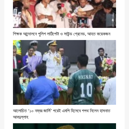
শিক্ষক আন্দোলনে পুলিশ লাঠিপেটা ও সাউন্ড গ্রেনেড, আহত কয়েকজন
আলোচিত ‘১০ নম্বর জার্সি’ পরেই এমপি হিসেবে শপথ নিলেন হাসনাত
আবদুল্লাহ