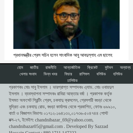
প্রধানমন্ত্রীর প্রেস সচিব হলেন সাংবাদিক আবু আবদুল্লাহ এম ছালেহ
হোম
জাতীয়
রাজনীতি
আন্তর্জাতিক
ক্রিকেট
ফুটবল
অন্যান্য
খেলার সংবাদ
ভিন্ন খবর
ফিচার
রাশিফল
বলিউড
হলিউড
ঢালিউড
প্রকাশকঃ মোঃ সাবু ইসলাম । ভারপ্রাপ্ত সম্পাদকঃ এ্যাড. মোঃ ওবায়দুল
ইসলাম । ব্যবস্থাপনা সম্পাদকঃ রাবিয়া আক্তার বর্ষা । প্রকাশক কর্তৃক
ইসমত অফসেট প্রিন্টিং প্রেস, চকযাদু ক্রসলেন, প্রেসপট্টি বগুড়া থেকে
মুদ্রিত এবং চকযাদু রোড, বগুড়া কার্যালয় থেকে প্রকাশিত, ফোনঃ ৬৯৯১০,
বার্তা ও বিজ্ঞাপন বিভাগঃ ০১৭১২-১৬৪১৩২,০১৭৩৬-৫০৪৭৪৪ পোস্ট
বক্স-২৭, ইমেইল:
chandnibazar_69@yahoo.com
,
chandnibazar05@gmail.com
. Developed By Sazzad
Hossain Contact : 880 1711 147222