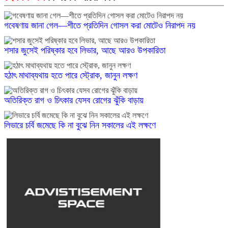
গবেষণায় জানা গেল—শীতে প্রতিদিন গোসল করা মোটেও নিরাপদ নয়
শসার জুসেই পরিষ্কার হবে লিভার, আছে আরও উপকারিতা
হঠাৎ মাথাব্যথায় হতে পারে স্ট্রোক, জানুন লক্ষণ
অতিরিক্ত রাগ ও চিৎকার যেসব রোগের ঝুঁকি বাড়ায়
লিভারে চর্বি জমেছে কি না বুঝে নিন সকালের এই লক্ষণে