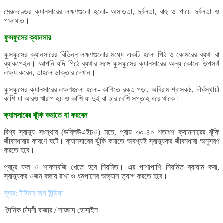
মেরুদণ্ডের ক্যানসারের লক্ষণগুলো হলো- অসাড়তা, দুর্বলতা, বাহু ও পায়ে দুর্বলতা ও
পক্ষাঘাত।
ফুসফুসের ক্যানসার
ফুসফুসের ক্যানসারের বিভিন্ন লক্ষণগুলোর মধ্যে একটি হলো পিঠ ও কোমরের ব্যথা বা
ব্যাকপেইন। আপনি যদি পিঠে ব্যথার সঙ্গে ফুসফুসের ক্যানসারের অন্য কোনো উপসর্গ
লক্ষ্য করেন, তাহলে ডাক্তার দেখান।
ফুসফুসের ক্যানসারের লক্ষণগুলো হলো- কাশিতে রক্ত পড়া, অবিরাম শ্বাসকষ্ট, দীর্ঘস্থায়ী
কাশি যা আরও খারাপ হয় ও কাশি যা দুই বা তার বেশি সপ্তাহ ধরে থাকে।
ক্যানসারের ঝুঁকি কমাতে যা করবেন
বিশ্ব স্বাস্থ্য সংস্থার (ডব্লিউএইচও) মতে, প্রায় ৩০-৪০ শতাংশ ক্যানসারের ঝুঁকি
জীবনধারার কারণে ঘটে। ক্যানসারের ঝুঁকি কমাতে অবশ্যই স্বাস্থ্যকর জীবনধারা অনুসরণ
করতে হবে।
প্রচুর ফল ও শাকসবজি খেতে হবে নিয়মিত। এর পাশাপাশি নিয়মিত ব্যায়াম করা,
স্বাস্থ্যকর ওজন বজায় রাখা ও ধূমপানের অভ্যাস ত্যাগ করতে হবে।
সূত্র: টাইমস অব ইন্ডিয়া
দৈনিক চাঁদনী বাজার / সাজ্জাদ হোসাইন