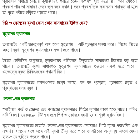
প্রাথমিক পর্যায়ে কোনো ক্যানসারই শরীরে তেমন উপসর্গ সৃষ্টি করে না। আর যেগুলো
প্রকাশ পায় তা সাধারণ ভেবে ভুল করে সবাই। তবে প্রথমদিকে ক্যানসার শনাক্ত না হলে
তা পুরো শরীরে ছড়িয়ে পড়তে পারে।
পিঠ ও কোমরের ব্যথা কোন কোন কানসারের ইঙ্গিত দেয়?
মূত্রাশয় ক্যানসার
তলপেটের একটি গুরুত্বপূর্ণ অঙ্গ হলো মূত্রাশয়। এটি প্রস্রাব সঞ্চয় করে। পিঠের নিচের
অংশে ব্যথা মূত্রাশয় ক্যানসারের লক্ষণ হতে পারে।
ইয়েল মেডিসিন অনুসারে, মূত্রাশয়ের গভীরতম টিস্যুতেই সাধারণত টিউমার বড় হতে
থাকে। তলপেটে ব্যথা সাধারণত মূত্রাশয় ক্যানসারের গুরুতর লক্ষণ হতে পারে।
এক্ষেত্রে দ্রুত চিকিৎসকের পরামর্শ নিন।
মূত্রাশয় ক্যানসারের লক্ষণগুলোর মধ্যে আছে- ঘন ঘন প্রস্রাব, প্রস্রাবে রক্ত ও
প্রস্রাবের সময় ব্যথা।
মেরুদণ্ডের ক্যানসার
স্পাইনাল কর্ড ও মেরুদণ্ডের কলামের ক্যানসারও পিঠের ব্যথার কারণ হতে পারে। যদিও
এটি বিরল। মেরুদণ্ডে টিউমার হলে পিপ ও কোমরে ব্যথা হওয়া খুবই স্বাভাবিক।
মূত্রাশয় ক্যানসারের মতোই মেরুদণ্ডের ক্যানসারের ক্ষেত্রেও পিঠে ব্যথা প্রাথমিক এক
লক্ষণ। সময়ের সঙ্গে সঙ্গে এই ব্যথা তীব্র হতে পারে ও শরীরের অন্যান্য অংশে যেমন
হাত-পায়ে ছড়িয়ে পড়তে পারে।