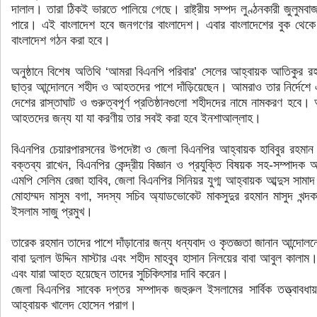
দালাল। তারা ঠিকই ভারতে পালিয়ে গেছে। রাষ্ট্রীয় সম্পদ লুণ্ঠনকারী জুলু
পারে। এই বাংলাদেশ হবে জনগণের বাংলাদেশ। এবার বাংলাদেশের বুক থেকে
বাংলাদেশ গঠন করা হবে।
অনুষ্ঠানে বিশেষ অতিথি ‘আমরা বিএনপি পরিবার’ সেলের আহ্বায়ক আতিকুর র
ছাত্র আন্দোলনে শহীদ ও আহতদের পাশে দাঁড়িয়েছেন। আমরাও তার নির্দেশে
দেশের রাস্তাঘাট ও গুরুত্বপূর্ণ প্রতিষ্ঠানগুলো শহীদদের নামে নামকরণ হব
আহতদের জন্য যা যা করণীয় তার সবই করা হবে ইনশাআল্লাহ।
বিএনপির চেয়ারপারসনের উপদেষ্টা ও জেলা বিএনপির আহ্বায়ক হাবিবুর রহমান
বক্তব্য রাখেন, বিএনপির কেন্দ্রীয় বিজ্ঞান ও প্রযুক্তি বিষয়ক সহ-সম্পাদ
এমপি সেলিম রেজা হাবিব, জেলা বিএনপির সিনিয়র যুগ্ম আহ্বায়ক আব্দুস সামাদ খ
মোহাম্মদ মাসুম বগা, সদস্য সচিব অ্যাডভোকেট মাকসুদুর রহমান মাসুদ খন্দ
ইসলাম সাজু প্রমুখ।
তারেক রহমান তাদের পাশে দাঁড়ানোর জন্য ধন্যবাদ ও কৃতজ্ঞতা জানান আন্দোলন
বাবা দুলাল উদ্দিন মাস্টার এবং শহীদ মাহবুব হাসান নিলয়ের বাবা আবুল কালাম
এবং যারা আহত হয়েছেন তাদের সুচিকিৎসার দাবি করেন।
জেলা বিএনপির সাবেক দপ্তর সম্পাদক জহুরুল ইসলামের সার্বিক তত্ত্বাবধায়
আহ্বায়ক খালেদ হোসেন পরাগ।