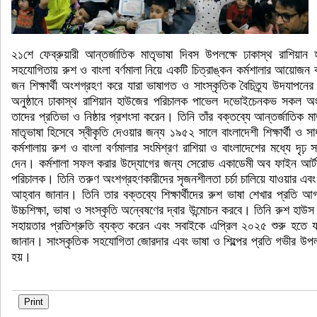
২১শে ফেব্রুয়ারী আন্তর্জাতিক মাতৃভাষা দিবস উপলক্ষে ঢাকাস্থ রাশিয
সহযোগিতায় রুশ ও বাংলা বর্ণমালা নিয়ে একটি চিত্রাঙ্কন কর্মশালার আয়
জন শিক্ষার্থী অংশগ্রহণ করে যারা ভাষাগত ও সাংস্কৃতিক বৈচিত্র্য উদযাপনের
অনুষ্ঠানে ঢাকাস্থ রাশিয়ান হাউজের পরিচালক পাভেল দভোইচেনকভ সকল 
তাদের প্রতিভা ও নিষ্ঠার প্রশংসা করেন। তিনি তাঁর বক্তব্যে আন্তর্জাতিক মা
মাতৃভাষা হিসেবে স্বীকৃতি দেওয়ার জন্য ১৯৫২ সালে বাংলাদেশী শিক্ষার্থী ও স
কর্মশালায় রুশ ও বাংলা বর্ণমালার সংমিশ্রণ রাশিয়া ও বাংলাদেশের মধ্যে দৃঢ
দেন। কর্মশালা সফল করার উদ্যোগের জন্য সেরোভ একাডেমী অব ফাইন আর্টসক
পরিচালক। তিনি তরুণ অংশগ্রহণকারীদের সৃজনশীলতা চর্চা চালিয়ে যাওয়ার এবং 
আহ্বান জানান। তিনি তার বক্তব্যে শিক্ষার্থীদের রুশ ভাষা শেখার প্রতি আগ
উচ্চশিক্ষা, ভাষা ও সংস্কৃতি অন্বেষণের দ্বার উন্মোচন করবে। তিনি রুশ হাউ
সহায়তার প্রতিশ্রুতি ব্যক্ত করেন এবং সবাইকে এপ্রিল ২০২৫ শুরু হতে যাও
জানান। সাংস্কৃতিক সহযোগিতা জোরদার এবং ভাষা ও শিল্পের প্রতি গভীর উপলব্ধি
হয়।