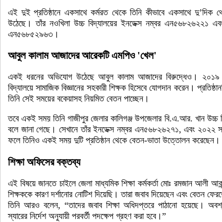
এই দুই প্রতিষ্ঠানে একসাথে কর্মরত থেকে তিনি কীভাবে একসাথে দু’দিক থ
উঠেছে। তাঁর নওখিলা উচ্চ বিদ্যালয়ের ইনডেক্স নম্বর এন৫৬৮২৬২২১ এবং 
এন৫৬৮৫২৯৬৩।
আবুল কালাম আজাদের আরেকটি এমপিও 'খেল'
একই ধরনের অভিযোগ উঠেছে আবুল কালাম আজাদের বিরুদ্ধেও। ২০১৯ সাল
বিদ্যালয়ে সামাজিক বিজ্ঞানের সহকারী শিক্ষক হিসেবে যোগদান করেন। প্রতিষ
তিনি সেই সময়ের বকেয়াসহ নিয়মিত বেতন পাচ্ছেন।
তবে একই সময় তিনি গাজীপুর জেলার কালিগঞ্জ উপজেলার বি.এ.আর. খান উচ্চ বি
বলে জানা গেছে। সেখানে তাঁর ইনডেক্স নম্বর এন৫৬৮২৬২৭১, এবং ২০২২ সা
ফলে তিনিও একই সময় দুটি প্রতিষ্ঠান থেকে বেতন-ভাতা উত্তোলন করেছেন।
শিক্ষা অফিসের বক্তব্য
এই বিষয়ে জানতে চাইলে জেলা মাধ্যমিক শিক্ষা কর্মকর্তা মোঃ রমজান আলী
শিক্ষককে কারণ দর্শানোর নোটিশ দিয়েছি। তারা জবাব দিয়েছেন এবং বেতন ফে
তিনি আরও বলেন, “তাদের জবাব শিক্ষা অধিদপ্তরে পাঠানো হয়েছে। অবশ্য
স্যারের নির্দেশ অনুযায়ী পরবর্তী পদক্ষেপ গ্রহণ করা হবে।”