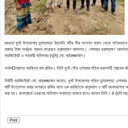
বগুড়ার ধুনট উপজেলার চান্দারপাড়া ইছামতি নদীর তীর সংলগ্ন স্থান থেকে অবৈধভা
হাজার টাকা অর্থদন্ড প্রদান করেছেন ভ্রাম্যমাণ আদালত। সোমবার ভ্রাম্যমাণ আদালত 
ম্যাজিষ্ট্রেট ও সহকারী কমিশনার (ভূমি) মো: খায়রুজ্জামান।
অর্থদÐপ্রাপ্ত ব্যক্তির নাম রাকিব। তিনি ধুনট পৌর এলাকার পশ্চিম ভরনশাহী গ্রামের
নির্বাহী ম্যাজিষ্ট্রেট মো: খায়রুজ্জামান জানান, ধুনট উপজেলার পশ্চিম চান্দারপাড়া এ
মাটি উত্তোলন করার অপরাধে রাকিব নামে এক ব্যক্তিকে বালুমহাল ও মাটি ব্যবস্থাপনা আ
করা হয়। জনস্বার্থে এধরনের অভিযান অব্যাহত থাকবে বলেও জানান তিনি। # (ছবি আ