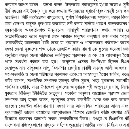
ধন্যবাদ জ্ঞাপন করেন। বাদশা বলেন, উত্তরের প্রাণকেন্দ্র হওয়া সত্ত্বেও সুদী
দীর্ঘ বছরের এই বৈষম্য দূর করে বগুড়ার উন্নয়নের স্বার্থে প্রধানমন্ত্রী যে
হয়েছিল। সিটি কর্পোরেশন বাস্তবায়ন, পূর্ণাঙ্গ বিশ্ববিদ্যালয় স্থাপন, বগুড়া বিম
ঢাকা রেলপথ চালুসহ মৃতপ্রায় করতোয়া নদী রক্ষায় মাস্টার প্রকল্প বাস্তবায়
ব্যবস্থাসহ অবকাঠামগত উন্নয়নেও নানামুখী পরিকল্পনার কথাও জানান
নেতাকর্মীদেরও দলের শৃঙ্খলা মেনে সাধারন মানুষের কল্যাণে কাজ করার আহ
নেতাকর্মীরই আমলনামা তৈরি হচ্ছে যা প্রত্যক্ষ ও পরোক্ষভাবে পর্যবেক্ষণ করেন স্
বগুড়া জেলা যুবদলের পক্ষ থেকে রেজাউল করিম বাদশা কে ফুলের শুভেচ্ছা জ্ঞ
অনুষ্ঠানে বগুড়া জেলা পরিষদের নবনিযুক্ত প্রশাসক এ কে এম আহসানুল তৈয়
পক্ষে সংবর্ধনা প্রদান করা হয়। অনুষ্ঠানে এসময় উপস্থিত ছিলেন বিএন
হেলালুজ্জামান তালুকদার লালু, বিএনপির কেন্দ্রীয় নির্বাহী সদস্য আলী আজগর
সহ-সভাপতি ও জেলা পরিষদের প্রশাসক একেএম আহসানুল তৈয়ব জাকির, বগুড়া জ
কবির রাশেদ, সংগঠনিক সম্পাদক হারুনুর রশিদ সুজন, শহর যুবদলের সভাপত
শাহরিয়ার গোর্কি, সদর উপজেলা যুবদলের আহ্বায়ক শ্রী অতুল চন্দ্র দাস, সি
যুবদলের বিভিন্ন ইউনিটের নেতৃবৃন্দ। সংবর্ধনা অনুষ্ঠান আয়োজন প্রসঙ্গে জ
সম্পাদক আবু হাসান বলেন, তৃণমূলের ছাত্র রাজনীতি থেকে শুরু করে আজকে
হয়েছেন রেজাউল করিম বাদশা। বগুড়া সদর আসন জিয়া পরিবারের আসন এবং
প্রধানমন্ত্রী তারেক রহমানের আস্থাভাজন হিসেবে রেজাউল করিম বাদশার এই ব
জিয়াউর রহমানের আদর্শের সকল নেতাকর্মীদের বিজয়। বগুড়া যে বিএনপির ঘাঁটি
ভালোবাসা বহিঃপ্রকাশের মাধ্যমে সর্বশেষ ত্রয়োদশ জাতীয় সংসদ নির্বাচন ও এব