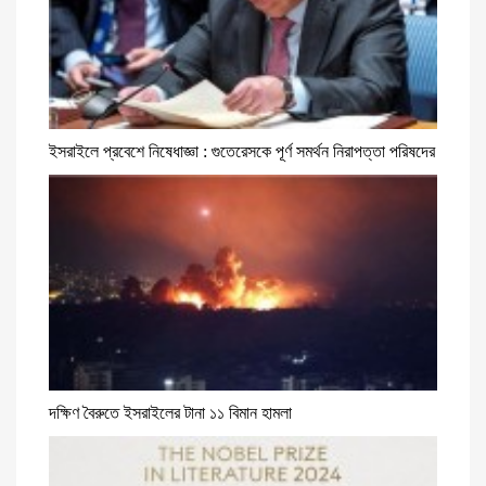
ইসরাইলে প্রবেশে নিষেধাজ্ঞা : গুতেরেসকে পূর্ণ সমর্থন নিরাপত্তা পরিষদের
দক্ষিণ বৈরুতে ইসরাইলের টানা ১১ বিমান হামলা