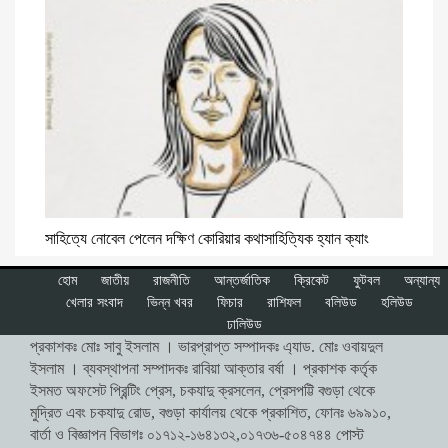
সাহিত্যে নোবেল পেলেন দক্ষিণ কোরিয়ার কথাসাহিত্যিক হ্যান ক্যাং
হোম
জাতীয়
রাজনীতি
আন্তর্জাতিক
ক্রিকেট
ফুটবল
অন্যান্য
খেলার সংবাদ
ভিন্ন খবর
ফিচার
রাশিফল
বলিউড
হলিউড
ঢালিউড
প্রকাশকঃ মোঃ সাবু ইসলাম । ভারপ্রাপ্ত সম্পাদকঃ এ্যাড. মোঃ ওবায়দুল
ইসলাম । ব্যবস্থাপনা সম্পাদকঃ রাবিয়া আক্তার বর্ষা । প্রকাশক কর্তৃক
ইসমত অফসেট প্রিন্টিং প্রেস, চকযাদু ক্রসলেন, প্রেসপট্টি বগুড়া থেকে
মুদ্রিত এবং চকযাদু রোড, বগুড়া কার্যালয় থেকে প্রকাশিত, ফোনঃ ৬৯৯১০,
বার্তা ও বিজ্ঞাপন বিভাগঃ ০১৭১২-১৬৪১৩২,০১৭৩৬-৫০৪৭৪৪ পোস্ট