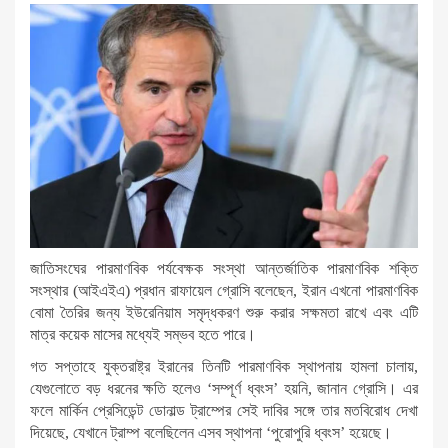
জাতিসংঘের পারমাণবিক পর্যবেক্ষক সংস্থা আন্তর্জাতিক পারমাণবিক শক্তি
সংস্থার (আইএইএ) প্রধান রাফায়েল গ্রোসি বলেছেন, ইরান এখনো পারমাণবিক
বোমা তৈরির জন্য ইউরেনিয়াম সমৃদ্ধকরণ শুরু করার সক্ষমতা রাখে এবং এটি
মাত্র কয়েক মাসের মধ্যেই সম্ভব হতে পারে।
গত সপ্তাহে যুক্তরাষ্ট্র ইরানের তিনটি পারমাণবিক স্থাপনায় হামলা চালায়,
যেগুলোতে বড় ধরনের ক্ষতি হলেও ‘সম্পূর্ণ ধ্বংস’ হয়নি, জানান গ্রোসি। এর
ফলে মার্কিন প্রেসিডেন্ট ডোনাল্ড ট্রাম্পের সেই দাবির সঙ্গে তার মতবিরোধ দেখা
দিয়েছে, যেখানে ট্রাম্প বলেছিলেন এসব স্থাপনা ‘পুরোপুরি ধ্বংস’ হয়েছে।