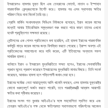
ইসরায়েলও হামলায় যুক্ত ছিল এবং তেহরানের ফোর্দো, নাতান ও ইস্পাহান
পারমাণবিক কেন্দ্রগুলোকে টার্গেট করে। হামলার পর এসব স্থাপনায় ক্ষতির
পরিমাণ নিয়ে নানা বিতর্ক তৈরি হয়।
গ্রোসি মার্কিন সংবাদমাধ্যম সিবিএস নিউজকে বলেছেন, ইরান কয়েক মাসের
মধ্যেই আবার ইউরেনিয়াম সমৃদ্ধকরণ শুরু করতে পারে কারণ তাদের এখনো
যথেষ্ট প্রযুক্তিগত সক্ষমতা রয়েছে।
পেন্টাগনের এক গোপন প্রতিবেদনে বলা হয়েছিল, এই হামলা ইরানের পারমাণবিক
কর্মসূচি মাত্র কয়েক মাসের জন্য বিলম্বিত করতে পেরেছে। ট্রাম্প অবশ্য এই
প্রতিবেদনের সমালোচনা করে দাবি করেন, এটি ইতিহাসের অন্যতম সফল
সামরিক হামলা।
বর্তমানে ইরান ও ইসরায়েল যুদ্ধবিরতিতে সম্মত হলেও, ইরানের সেনাবাহিনীর
প্রধান সন্দেহ প্রকাশ করেছেন ইসরায়েলের যুদ্ধবিরতি মানার বিষয়ে। তিনি সতর্ক
করেছেন, আবারও হামলা হলে শক্তিশালী জবাব দেয়া হবে।
ইরানের সর্বোচ্চ নেতা আয়াতুল্লাহ আলি খামেনি বলছেন, এসব হামলায় যুক্তরাষ্ট্র
কোনো গুরুত্বপূর্ণ অর্জন করতে পারেনি, তবে পররাষ্ট্রমন্ত্রী আব্বাস আরাগচি
ক্ষতির কথা স্বীকার করেছেন।
ইরানের সংসদ গত বুধবার আইএইএ’র সঙ্গে সহযোগিতা স্থগিত করে এবং
তেহরান আইএইএ’র পক্ষ থেকে ক্ষতিগ্রস্ত স্থাপনাগুলো পরিদর্শনের আবেদন