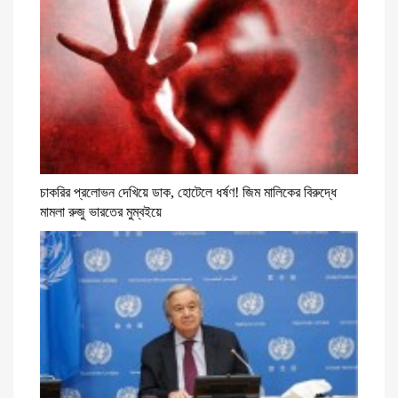
চাকরির প্রলোভন দেখিয়ে ডাক, হোটেলে ধর্ষণ! জিম মালিকের বিরুদ্ধে
মামলা রুজু ভারতের মুম্বইয়ে