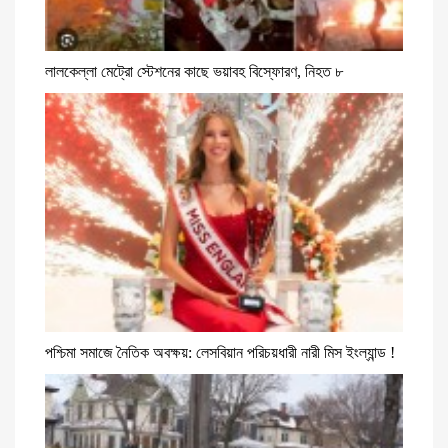
লালকেল্লা মেট্রো স্টেশনের কাছে ভয়াবহ বিস্ফোরণ, নিহত ৮
পশ্চিমা সমাজে নৈতিক অবক্ষয়: লেসবিয়ান পরিচয়ধারী নারী মিস ইংল্যান্ড !