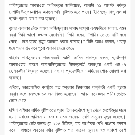
পাকিস্তানের আবহাওয়া অধিদপ্তর জানিয়েছে, আগামী ২১ আগস্ট পর্যন্ত
দেশটির উত্তর-পশ্চিম অঞ্চলে ভারী বৃষ্টিপাত হতে পারে। ইতিমধ্যে কিছু এলাকা
দুর্যোগপ্রবণ ঘোষণা করা হয়েছে।
বুনেরা এলাকার বেঁচে যাওয়া আজিজুল্লাহ সংবাদ সংস্থা এএফপিকে জানান, এমন
বন্যা তিনি আগে কখনও দেখেননি। তিনি বলেন, “পানির তোড়ে মাটি ধসে
গেছে। মনে হচ্ছে মৃত্যু আমাকে ধরতে বসেছে।” তিনি আরও জানান, পাহাড়
ধসে পড়ার শব্দ শুনে পুরো এলাকা ভেঙে গেছে।
খাইবার পাখতুনওয়ার প্রধানমন্ত্রী আলী আমিন গাদাপুর বলেন, দুর্যোগপূর্ণ
আবহাওয়ার কারণে আফগানিস্তানের সীমান্তবর্তী বাজাপুরে একটি এম-১৭
হেলিকপ্টার বিধ্বস্ত হয়েছে। এছাড়া প্রদেশটিতে একদিনের শোক ঘোষণা করা
হয়েছে।
এদিকে, ভারতশাসিত কাশ্মীরে গত শুক্রবার হিমালয়ের পার্শ্ববর্তী একটি গ্রামে
বন্যার ফলে কমপক্ষে ৬০ জন নিহত হয়েছেন। আরও কয়েকজন পানির তোড়ে
ভেসে গেছে।
দক্ষিণ এশিয়ার বার্ষিক বৃষ্টিপাতের প্রায় তিন-চতুর্থাংশ জুন থেকে সেপ্টেম্বর মাসে
হয়। এবারের ভূমিধস ও বন্যায় ৩০০ জনেরও বেশি মানুষের মৃত্যু হয়েছে।
পাকিস্তানের মোট জনসংখ্যা ২৫৫ মিলিয়ন, যার অর্ধেকের বেশি পাঞ্জাবে বসবাস
করে। পাঞ্জাবে এবারের বর্ষার বৃষ্টিপাত গত বছরের তুলনায় ৭৩ শতাংশ বেশি