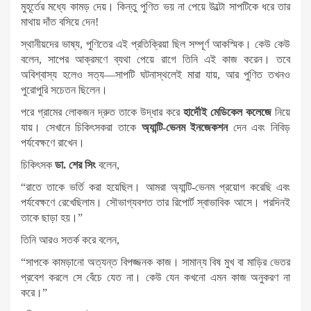
মুহূর্তের মধ্যে কামড় দেয়। কিন্তু পুণিত ভয় না পেয়ে উল্টো সাপটিকে ধরে তার
মাথায় দাঁত বসিয়ে দেন!
স্থানীয়দের ভাষ্য, পুণিতের এই প্রতিক্রিয়া ছিল সম্পূর্ণ আকস্মিক। কেউ কেউ
বলেন, সাপের আক্রমণে ব্যথা পেয়ে রাগে তিনি এই কাজ করেন। তবে
অবিশ্বাস্য হলেও সত্য—সাপটি ঘটনাস্থলেই মারা যায়, আর পুণিত তখনও
পুরোপুরি সচেতন ছিলেন।
পরে গ্রামের লোকজন দ্রুত তাকে উদ্ধার করে
হার্দৌই মেডিকেল কলেজে
নিয়ে
যায়। সেখানে চিকিৎসকরা তাকে
অ্যান্টি-ভেনম ইনজেকশন
দেন এবং নিবিড়
পর্যবেক্ষণে রাখেন।
চিকিৎসক
ডা. শের সিং
বলেন,
“রাতে তাকে ভর্তি করা হয়েছিল। আমরা অ্যান্টি-ভেনম প্রয়োগ করেছি এবং
পর্যবেক্ষণে রেখেছিলাম। সৌভাগ্যবশত তার রিপোর্ট স্বাভাবিক আসে। পরদিনই
তাকে ছাড়া হয়।”
তিনি আরও সতর্ক করে বলেন,
“সাপকে কামড়ানো অত্যন্ত বিপজ্জনক কাজ। সামান্য বিষ মুখ বা মাড়ির ভেতর
প্রবেশ করলে সে বেঁচে যেত না। কেউ যেন কখনো এমন কাজ অনুকরণ না
করে।”