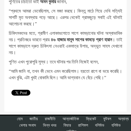
পুণিতের চাচাতো ভাই
অমন কুমার
জানান,
“প্রথমে আমরা ভেবেছিলাম, সে মজা করছে। কিন্তু মাঠে গিয়ে দেখি সত্যিই
সাপটি মৃত অবস্থায় পড়ে আছে। এরপর থেকেই গ্রামজুড়ে সবাই এই ঘটনাই
আলোচনা করছে।”
চিকিৎসকদের মতে, গ্রামীণ এলাকাগুলোতে সাপে কামড়ানোর ঘটনা অস্বাভাবিক
নয়। প্রতিবছর ভারতে প্রায়
৪৬ হাজার মানুষ সাপের কামড়ে প্রাণ হারান
। তাই
সাপে কামড়ালে দ্রুত চিকিৎসা নেওয়াই একমাত্র উপায়, অদ্ভুত সাহস দেখানো
নয়।
পুণিত এখন পুরোপুরি সুস্থ। তবে ঘটনার পর তিনি নিজেই বলেন,
“আমি জানি না, তখন কী ভেবে এমন করেছিলাম। হয়তো রাগে বা ভয়ে করেছি।
এখন বুঝি, এটা খুবই বোকামি ছিল। আমি ভাগ্যবান যে বেঁচে গেছি।”
হোম
জাতীয়
রাজনীতি
আন্তর্জাতিক
ক্রিকেট
ফুটবল
অন্যান্য
খেলার সংবাদ
ভিন্ন খবর
ফিচার
রাশিফল
বলিউড
হলিউড