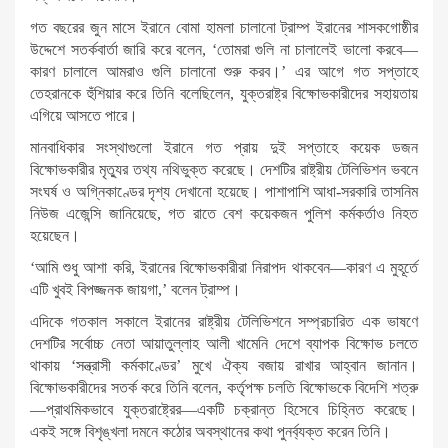
গত বছরের জুন মাসে ইরানে বোমা হামলা চালানো ট্রাম্প ইরানের শাসকগোষ্ঠীর
উদ্দেশে সতর্কবার্তা জারি করে বলেন, ‘তোমরা গুলি না চালালেই ভালো করবে—
কারণ চালালে আমরাও গুলি চালানো শুরু করব।’ এর আগে গত সপ্তাহে
তেহরানকে হুঁশিয়ার করে তিনি বলেছিলেন, যুক্তরাষ্ট্র বিক্ষোভকারীদের সহায়তায়
এগিয়ে আসতে পারে।
মানবাধিকার সংস্থাগুলো ইরানে গত প্রায় দুই সপ্তাহে কয়েক ডজন
বিক্ষোভকারীর মৃত্যুর তথ্য নথিভুক্ত করেছে। দেশটির রাষ্ট্রীয় টেলিভিশন ভবনে
সংঘর্ষ ও অগ্নিকাণ্ডের দৃশ্য দেখানো হয়েছে। পাশাপাশি আধা-সরকারি তাসনিম
নিউজ এজেন্সি জানিয়েছে, গত রাতে বেশ কয়েকজন পুলিশ কর্মকর্তাও নিহত
হয়েছেন।
‘আমি শুধু আশা করি, ইরানের বিক্ষোভকারীরা নিরাপদ থাকবেন—কারণ এ মুহূর্তে
এটি খুবই বিপজ্জনক জায়গা,’ বলেন ট্রাম্প।
এদিকে গতকাল সকালে ইরানের রাষ্ট্রীয় টেলিভিশনে সম্প্রচারিত এক ভাষণে
দেশটির সর্বোচ্চ নেতা আয়াতুল্লাহ আলী খামেনি দেশে ব্যাপক বিক্ষোভ চলতে
থাকায় ‘সন্ত্রাসী কর্মকাণ্ডের’ মুখে ঐক্য বজায় রাখার আহ্বান জানান।
বিক্ষোভকারীদের সতর্ক করে তিনি বলেন, কর্তৃপক্ষ চলতি বিক্ষোভকে বিদেশি শত্রু
—প্রাথমিকভাবে যুক্তরাষ্ট্রের—একটি চক্রান্ত হিসেবে চিহ্নিত করেছে।
একই সঙ্গে বিশৃঙ্খলা দমনে কঠোর অবস্থানের কথা পুনর্ব্যক্ত করেন তিনি।