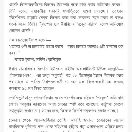
খামেনি বিক্ষোভকারীদের বিরুদ্ধে ট্রাম্পের পক্ষে কাজ করার অভিযোগ করেন।
তিনি বলেন, দাঙ্গাকারীরা সরকারি সম্পত্তিতে হামলা চালাচ্ছে। তেহরান
‘বিদেশিদের ভাড়াটে সৈন্য’ হিসেবে কাজ করা লোকদের সহ্য করবে না বলেও
সতর্ক করেন তিনি। ট্রাম্পের হাত ইরানিদের ‘রক্তে রঞ্জিত’ বলেও অভিযোগ
তোলেন খামেনি।
এক বক্তব্যে ট্রাম্প বলেন—
‘তোমরা গুলি না চালালেই ভালো করবে—কারণ চালালে আমরাও গুলি চালানো শুরু
করব।’
—ডোনাল্ড ট্রাম্প, মার্কিন প্রেসিডেন্ট
ইরানি মানবাধিকার সংগঠন হিউম্যান রাইটস অ্যাকটিভিস্ট নিউজ এজেন্সি—
এইচআরএএনএ—এর তথ্য অনুযায়ী, গত ২৮ ডিসেম্বর ইরানে বিক্ষোভ শুরুর
পর থেকে এ পর্যন্ত নিরাপত্তাকর্মী ১৪ জন এবং বিক্ষোভকারী ৪৮ জনসহ
কমপক্ষে ৬২ জন নিহত হয়েছেন।
প্রেসিডেন্ট মাসুদ পেজেশকিয়ান সংযম প্রদর্শন এবং রাষ্ট্রকে ‘প্রকৃত’ অভিযোগ
শোনার আহ্বান জানালেও অন্য নেতারা স্পষ্ট করে বলেছেন, কর্তৃপক্ষ কোনো
সহানুভূতি দেখাবে না। তাদের মতে, বিক্ষোভ বিদেশি শত্রুদের সমর্থন পাচ্ছে।
তেহরান থেকে আল–জাজিরার তোহিদ আসাহি জানান, তেহরানের অনেক
নাগরিককে পুলিশের পক্ষ থেকে সহিংসতা ছড়িয়ে পড়া এলাকাগুলো এড়িয়ে চলার