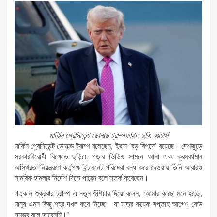
মার্কিন প্রেসিডেন্ট ডোনাল্ড ট্রাম্পফাইল ছবি: রয়টার্স
মার্কিন প্রেসিডেন্ট ডোনাল্ড ট্রাম্প বলেছেন, ইরান ‘বড় বিপদে’ রয়েছে। দেশজুড়ে
সরকারবিরোধী বিক্ষোভ ছড়িয়ে পড়ার ভিডিও সামনে আসা এবং ক্রমবর্ধমান
অস্থিরতা নিয়ন্ত্রণে কর্তৃপক্ষ ইন্টারনেট পরিষেবা বন্ধ করে দেওয়ায় তিনি আবারও
সামরিক হামলার নির্দেশ দিতে পারেন বলে সতর্ক করেছেন।
গতকাল শুক্রবার ট্রাম্প এ নতুন হুঁশিয়ার দিয়ে বলেন, ‘আমার কাছে মনে হচ্ছে,
মানুষ এমন কিছু শহর দখল করে নিচ্ছে—যা মাত্র কয়েক সপ্তাহ আগেও কেউ
সম্ভব বলে ভাবেননি।’