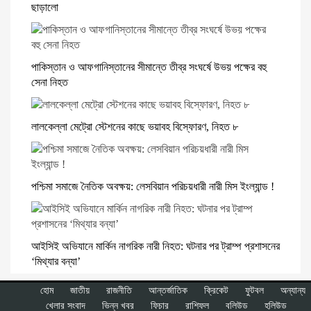
ছাড়ালো
পাকিস্তান ও আফগানিস্তানের সীমান্তে তীব্র সংঘর্ষে উভয় পক্ষের বহু
সেনা নিহত
লালকেল্লা মেট্রো স্টেশনের কাছে ভয়াবহ বিস্ফোরণ, নিহত ৮
পশ্চিমা সমাজে নৈতিক অবক্ষয়: লেসবিয়ান পরিচয়ধারী নারী মিস ইংল্যান্ড !
আইসিই অভিযানে মার্কিন নাগরিক নারী নিহত: ঘটনার পর ট্রাম্প প্রশাসনের
‘মিথ্যার বন্যা’
হোম
জাতীয়
রাজনীতি
আন্তর্জাতিক
ক্রিকেট
ফুটবল
অন্যান্য
খেলার সংবাদ
ভিন্ন খবর
ফিচার
রাশিফল
বলিউড
হলিউড