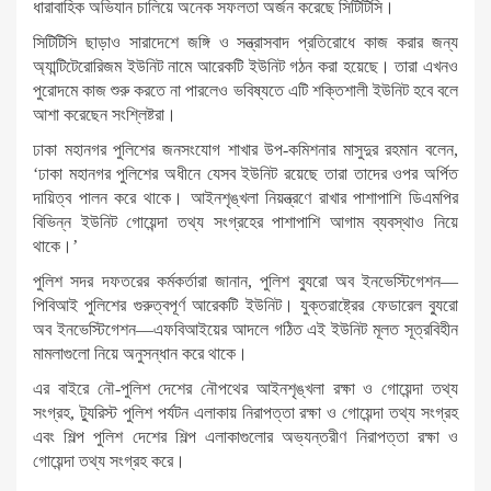
ধারাবাহিক অভিযান চালিয়ে অনেক সফলতা অর্জন করেছে সিটিটিসি।
সিটিটিসি ছাড়াও সারাদেশে জঙ্গি ও সন্ত্রাসবাদ প্রতিরোধে কাজ করার জন্য
অ্যান্টিটেরোরিজম ইউনিট নামে আরেকটি ইউনিট গঠন করা হয়েছে। তারা এখনও
পুরোদমে কাজ শুরু করতে না পারলেও ভবিষ্যতে এটি শক্তিশালী ইউনিট হবে বলে
আশা করেছেন সংশ্লিষ্টরা।
ঢাকা মহানগর পুলিশের জনসংযোগ শাখার উপ-কমিশনার মাসুদুর রহমান বলেন,
‘ঢাকা মহানগর পুলিশের অধীনে যেসব ইউনিট রয়েছে তারা তাদের ওপর অর্পিত
দায়িত্ব পালন করে থাকে। আইনশৃঙ্খলা নিয়ন্ত্রণে রাখার পাশাপাশি ডিএমপির
বিভিন্ন ইউনিট গোয়েন্দা তথ্য সংগ্রহের পাশাপাশি আগাম ব্যবস্থাও নিয়ে
থাকে।’
পুলিশ সদর দফতরের কর্মকর্তারা জানান, পুলিশ ব্যুরো অব ইনভেস্টিগেশন—
পিবিআই পুলিশের গুরুত্বপূর্ণ আরেকটি ইউনিট। যুক্তরাষ্ট্রের ফেডারেল ব্যুরো
অব ইনভেস্টিগেশন—এফবিআইয়ের আদলে গঠিত এই ইউনিট মূলত সূত্রবিহীন
মামলাগুলো নিয়ে অনুসন্ধান করে থাকে।
এর বাইরে নৌ-পুলিশ দেশের নৌপথের আইনশৃঙ্খলা রক্ষা ও গোয়েন্দা তথ্য
সংগ্রহ, ট্যুরিস্ট পুলিশ পর্যটন এলাকায় নিরাপত্তা রক্ষা ও গোয়েন্দা তথ্য সংগ্রহ
এবং শিল্প পুলিশ দেশের শিল্প এলাকাগুলোর অভ্যন্তরীণ নিরাপত্তা রক্ষা ও
গোয়েন্দা তথ্য সংগ্রহ করে।