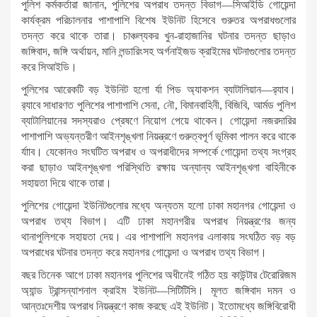
পুলিশ কর্মকর্তারা জানান, পুলিশের অপরাধ তদন্ত বিভাগ—সিআইডি গোয়েন্দা
কার্যক্রম পরিচালনার পাশাপাশি বিশেষ ইউনিট হিসেবে গুরুতর অপরাধগুলোর
তদন্ত করে থাকে তারা। চাঞ্চল্যকর খুন-রাহাজানির ঘটনার তদন্ত ছাড়াও
জঙ্গিবাদ, জঙ্গি অর্থায়ন, মানি লন্ডারিংসহ অর্গনাইজড ক্রাইমের ঘটনাগুলোর তদন্ত
করে সিআইডি।
পুলিশের আরেকটি বড় ইউনিট হলো র্যা পিড অ্যাকশন ব্যাটালিয়ান—র‌্যাব।
র‌্যাবে সাধারণত পুলিশের পাশাপাশি সেনা, নৌ, বিমানবাহিনী, বিজিবি, আর্মড পুলিশ
ব্যাটালিয়ানের সদস্যরাও প্রেষণে নিয়োগ পেয়ে থাকেন। গোয়েন্দা নজরদারির
পাশাপাশি অভ্যন্তরীণ আইনশৃঙ্খলা নিয়ন্ত্রণে গুরুত্বপূর্ণ ভূমিকা পালন করে থাকে
র্যাাব। যেকোনও সংঘটিত অপরাধ ও অপরাধীদের সম্পর্কে গোয়েন্দা তথ্য সংগ্রহ
করা ছাড়াও আইনশৃঙ্খলা পরিস্থিতি রক্ষায় অন্যান্য আইনশৃঙ্খলা বাহিনীকে
সহায়তা দিয়ে থাকে তারা।
পুলিশের গোয়েন্দা ইউনিটগুলোর মধ্যে অন্যতম হলো ঢাকা মহানগর গোয়েন্দা ও
অপরাধ তথ্য বিভাগ। এটি ঢাকা মহানগরীর অপরাধ নিয়ন্ত্রণের জন্য
থানাপুলিশকে সহায়তা দেয়। এর পাশাপাশি মহানগর এলাকায় সংঘঠিত বড় বড়
অপরাধের ঘটনার তদন্ত করে মহানগর গোয়েন্দা ও অপরাধ তথ্য বিভাগ।
বছর তিনেক আগে ঢাকা মহানগর পুলিশের অধীনেই গঠিত হয় কাউন্টার টেরোরিজম
অ্যান্ড ট্রান্সন্যাশনাল ক্রাইম ইউনিট—সিটিটিসি। মূলত জঙ্গিবাদ দমন ও
আন্তঃদেশীয় অপরাধ নিয়ন্ত্রণে কাজ করছে এই ইউনিট। ইতোমধ্যে জঙ্গিবিরোধী