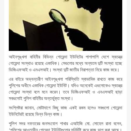
আইনশৃঙ্খলা বাহিনীর বিভিন্ন গোয়েন্দা ইউনিটের পাশাপাশি দেশে স্বতন্ত্র
গোয়েন্দা সংস্থাও রয়েছে একাধিক। সেগুলোর মধ্যে অন্যতম দুটি সংস্থা হচ্ছে
ডিজিএফআই ও এনএসআই। সংস্থা দুটি জাতীয় নিরাপত্তা নিয়ে কাজ করে।
এর বাইরে অভ্যন্তরীণ আইনশৃঙ্খলা পরিস্থিতি স্বাভাবিক রাখতে কাজ করে
পুলিশের অধীনে একাধিক গোয়েন্দা ইউনিট। যদিও অনেকেই এগুলোকেও স্বতন্ত্র
গোয়েন্দা সংস্থা বলে মনে করেন। তবে ডিজিএফআই ও এনএসআই ছাড়া
সবগুলোই পুলিশ বাহিনীর অন্তর্ভুক্ত সংস্থা।
সংশ্লিষ্টরা জানান, মোটাদাগে কিছু কাজ একই রকম হলেও সবগুলো গোয়েন্দা
ইউনিটেরই রয়েছে ভিন্ন ভিন্ন কাজ।
পুলিশ সদর দফতরের জনসংযোগ শাখার এআইজি মো. সোহেল রানা বলেন,
‘পুলিশের আওতাধীন গোয়েন্দা ইউনিটগুলোর সুনির্দিষ্ট করে কাজ ভাগ করা আছে।