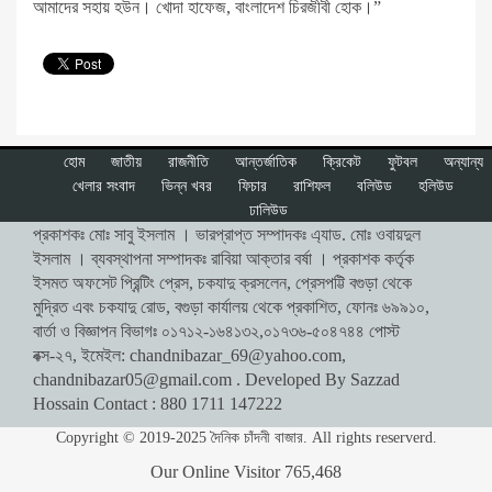
আমাদের সহায় হউন। খোদা হাফেজ, বাংলাদেশ চিরজীবী হোক।”
হোম
জাতীয়
রাজনীতি
আন্তর্জাতিক
ক্রিকেট
ফুটবল
অন্যান্য
খেলার সংবাদ
ভিন্ন খবর
ফিচার
রাশিফল
বলিউড
হলিউড
ঢালিউড
প্রকাশকঃ মোঃ সাবু ইসলাম । ভারপ্রাপ্ত সম্পাদকঃ এ্যাড. মোঃ ওবায়দুল
ইসলাম । ব্যবস্থাপনা সম্পাদকঃ রাবিয়া আক্তার বর্ষা । প্রকাশক কর্তৃক
ইসমত অফসেট প্রিন্টিং প্রেস, চকযাদু ক্রসলেন, প্রেসপট্টি বগুড়া থেকে
মুদ্রিত এবং চকযাদু রোড, বগুড়া কার্যালয় থেকে প্রকাশিত, ফোনঃ ৬৯৯১০,
বার্তা ও বিজ্ঞাপন বিভাগঃ ০১৭১২-১৬৪১৩২,০১৭৩৬-৫০৪৭৪৪ পোস্ট
বক্স-২৭, ইমেইল:
chandnibazar_69@yahoo.com
,
chandnibazar05@gmail.com
. Developed By Sazzad
Hossain Contact : 880 1711 147222
Copyright © 2019-2025 দৈনিক চাঁদনী বাজার. All rights reserverd.
Our Online Visitor
765,468