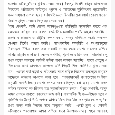
মামলায় আটক বন্দীদের মুক্তি দেওয়া হবে। বৈষম্য বিরোধী ছাত্র আন্দোলনের
নিহতদের পরিবারদের ক্ষতিপূরণ প্রদান ও আহতদের সুচিকিৎসার প্রয়োজনীয়
সকল সহায়তা দেওয়া হবে। সর্বসম্মতিক্রমে বিএনপির চেয়ারপার্সন বেগম খালেদা
জিয়াকে মুক্তি দেওয়ার সিদ্ধান্ত নেওয়া হয়।
প্রিয় দেশবাসী, আমি দেশের আইনশৃঙ্খলা পরিস্থিতি স্বাভাবিক করতে এবং
ধ্বংসাত্মক কর্মকান্ড বন্ধ করতে রাজনৈতিক দলগুলির প্রতি আহ্বান জানাচ্ছি।
জনগণের জানমাল ও রাষ্ট্রীয় সম্পদ রক্ষায় সশস্ত্র বাহিনীকে কঠোর পদক্ষেপ
নেওয়ার নির্দেশ প্রদান করছি। সাম্প্রদায়িক সম্প্রীতি ও সংখ্যালঘুদের
নিরাপত্তা নিশ্চিত করতে এবং সরকারি সম্পদ রক্ষায় দেশের সকলকে এগিয়ে
আসার আহ্বান জানাচ্ছি। দেশের অর্থনীতি, প্রশাসন ও শিল্প কল—কারখানা চালু
রাখার লক্ষ্যে সকলকে কার্যকরী ভূমিকা রাখার আহ্বান জানাচ্ছি। ছাত্র নেতৃবৃন্দ ও
শিক্ষকদের সাথে আলোচনা সাপেক্ষে অতি শিঘ্রই শিক্ষা প্রতিষ্ঠান খুলে দেওয়া
হবে। এছাড়া যারা হত্যা ও সহিংসতার সাথে জড়িত নিরপেক্ষ তদন্তের মাধ্যমে
তাদেরকে আইনের আওতায় আনা হবে। গণপ্রজাতন্ত্রী বাংলাদেশের সংবিধান
অনুযায়ী অনতিবিলম্বে দেশের বর্তমান সরকার বিলুপ্ত করা হবে। দেশের সকল
অফিস আদালত আগামীকাল হতে স্বাভাবিকভাবে চলবে। প্রিয় দেশবাসী, আসুন
আমরা দেশকে বাচাতে একযোগে কাজ করি। পারস্পরিক হিংসা—বিদ্বেষ ভুলে ও
প্রতিহিংসার উর্দ্ধে উঠে দেশকে এগিয়ে নিতে নিজ নিজ অবস্থান থেকে ভূমিকা
রাখার জন্য আমি বিনয়ের সাথে অনুরোধ করছি। একটি সুন্দর ও সোনালী
ভবিষ্যতের প্রত্যাশায় আমরা এগিয়ে যাবো ইনশাআল্লাহ্। মহান আল্লাহ্