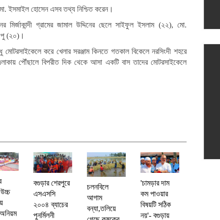
ার মো. ইসমাইল হোসেন এসব তথ্য নিশ্চিত করেন।
মির্জাকান্দী গ্রামের জামাল উদ্দিনের ছেলে সাইফুল ইসলাম (২২), মো.
অপু (২০)।
ন বন্ধু মোটরসাইকেলে করে খেলার সরঞ্জাম কিনতে গতকাল বিকেলে নরসিংদী শহরে
্প এলাকায় পৌঁছালে বিপরীত দিক থেকে আসা একটি বাস তাদের মোটরসাইকেলে
র
বগুড়ার শেরপুরে
'চামড়ার দাম
চলনবিলে
া উচ্চ
এসএসসি
কম পাওয়ার
আগাম
য়ে
২০০৪ ব্যাচের
বিষয়টি সঠিক
বন্যা,তলিয়ে
 অনিয়ম
পুনর্মিলনী
নয়'- বগুড়ায়
গেছে কৃষকের