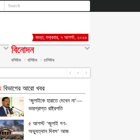
বগুড়া, শুক্রবার, ৭ আগস্ট, ২০২৬
বিনোদন
বলিউড
হলিউড
ঢালিউড
য়
বিভাগের আরো খবর
‘জুলাইকে হারাতে দেবেন না’—
ভারপ্রাপ্ত রাষ্ট্রপতি
৫ আগস্ট ‘জুলাই গণ-
অভ্যুত্থান দিবস’ আজ