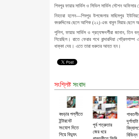
শিবপুর ফায়ার সার্ভিস ও সিভিল সার্ভিস স্টেশন অফিস
নিহতরা হলেন—শিবপুর উপজেলার মাছিমপুর ইউনিয়নের 
বদরুদ্দিনের ছেলে আশিক (২২) এবং বাবুল মিয়ার ছেলে 
পুলিশ, ফায়ার সার্ভিস ও প্রত্যক্ষদর্শীরা জানান, তি
গিয়েছিল। রাতে ফেরার পথে বান্দারদিয়া পেট্রলপাম
ধাক্কা দেয়। এতে তারা গুরুতর আহত হন।
সংশ্লিষ্ট
সংবাদ
বগুড়ার পল্লীতে
গাবতলী
ইন্টারনেট
দূর্গাহাট
পূর্ব শত্রুতার
সংযোগ দিতে
বিদ্যাল
জের ধরে
গিয়ে বিদ্যুৎ
বিভিন্ন
গাবতলীতে ফিল্মি