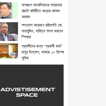
অসচ্ছল সাংবাদিকদের সহায়তায়
বাছাই কমিটিতে বগুড়ার কালাম
আজাদ
পদত্যাগ করেছেন রাষ্ট্রপতি মো.
সাহাবুদ্দিন, দায়িত্ব পালন করবেন
স্পিকার
প্রবাসীদের জন্য ‘প্রবাসী কার্ড’
চালুর উদ্যোগ, থাকছে ১০ বিশেষ
সুবিধা