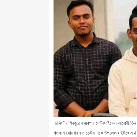
নরসিংদীর শিবপুরে বাসচাপায় মোটরসাইকেল আরোহী তিন
গতকাল সোমবার রাত ১১টার দিকে উপজেলার ইটাখোলা-শিবপ