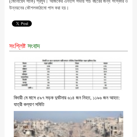
(জোনায়েদ সাকি) প্রমুখ। আজকের এনইসি সভায় পাঁচ বছরের জন্য সংস্কার ও
উন্নয়নের কৌশলকাঠামো পাস করা হয়।
সংশ্লিষ্ট
সংবাদ
বিদায়ী মে মাসে ৫৯৭ সড়ক দুর্ঘটনায় ৬১৪ জন নিহত, ১১৯৬ জন আহত:
যাত্রী কল্যাণ সমিতি