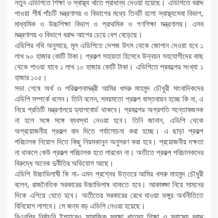
নতুন এডিপিতে শিক্ষা ও স্বাস্থ্য খাতে প্রাধান্য দেওয়া হয়েছে। এডিপিতে বরাদ্দ
পাওয়া শীর্ষ পাঁচটি মন্ত্রণালয় ও বিভাগের মধ্যে তিনটি হলো স্বাস্থ্যসেবা বিভাগ,
মাধ্যমিক ও উচ্চশিক্ষা বিভাগ ও প্রাথমিক ও গণশিক্ষা মন্ত্রণালয়। এসব
মন্ত্রণালয় ও বিভাগে বরাদ্দ আগের চেয়ে বেশ বেড়েছে।
এডিপির নথি অনুসারে, মূল এডিপিতে দেশজ উৎস থেকে জোগান দেওয়া হবে ১
লাখ ৯০ হাজার কোটি টাকা। প্রকল্প সহায়তা হিসেবে উন্নয়ন সহযোগীদের কাছ
থেকে পাওয়া যাবে ১ লাখ ১০ হাজার কোটি টাকা। এডিপিতে প্রকল্পের সংখ্যা ১
হাজার ১০৫।
সভা শেষে অর্থ ও পরিকল্পনামন্ত্রী আমির খসরু মাহমুদ চৌধুরী সাংবাদিকদের
এডিপি সম্পর্কে বলেন। তিনি বলেন, সময়মতো প্রকল্প বাস্তবায়ন হচ্ছে কি না, এ
নিয়ে প্রতিটি মন্ত্রণালয়ে ড্যাশবোর্ড থাকবে। প্রকল্পের অগ্রগতি সন্তোষজনক
না হলে সঙ্গে সঙ্গে ব্যবস্থা নেওয়া হবে। তিনি জানান, এডিপি থেকে
অপ্রয়োজনীয় প্রকল্প বাদ দিতে পর্যালোচনা করা হচ্ছে। এ ছাড়া প্রকল্প
পরিচালক নিয়োগ দিতে কিছু নিয়মকানুন অনুসরণ করা হবে। প্রয়োজনীয় দক্ষতা
না থাকলে কেউ প্রকল্প পরিচালক হতে পারবেন না। অতীতে প্রকল্প পরিচালকদের
বিরুদ্ধে অনেক দুর্নীতির অভিযোগ আছে।
এডিপি উচ্চাভিলাষী কি না- এমন প্রশ্নের উত্তরে আমির খসরু মাহমুদ চৌধুরী
বলেন, রাজনৈতিক সরকারের উচ্চাভিলাষ থাকতে হবে। আকাঙ্ক্ষা নিয়ে সামনের
দিকে এগিয়ে যেতে হবে। অতীতের সরকারের রেখে যাওয়া ভঙ্গুর অর্থনীতিতে
বিনিয়োগ লাগবে। সে জন্য বড় এডিপি নেওয়া হয়েছে।
বিএনপির নির্বাচনি ইশহারেও সামাজিক সুরক্ষা খাতসহ শিক্ষা ও স্বাস্থ্যে বরাদ্দ