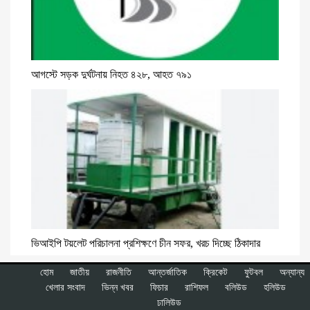
আগস্টে সড়ক দুর্ঘটনায় নিহত ৪২৮, আহত ৭৯১
ভিআইপি টয়লেট পরিচালনা প্রশিক্ষণে চীন সফর, খরচ দিচ্ছে ঠিকাদার
হোম
জাতীয়
রাজনীতি
আন্তর্জাতিক
ক্রিকেট
ফুটবল
অন্যান্য
খেলার সংবাদ
ভিন্ন খবর
ফিচার
রাশিফল
বলিউড
হলিউড
ঢালিউড