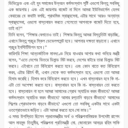
ডিভিডেন্ড এবং এই যুব সমাজের উন্নয়ন কর্মসংস্থান সৃষ্টি এগুলো কিন্তু সবকিছু
এক জায়গায়। এবং এই জায়গায় বাজেট না দিলে আমরা ইউনিভার্সেল হেলথ
কেয়ারের যে কথাটা বলছি, প্রাথমিক স্বাস্থ্যসেবা, এটার সাথে আরও অন্যান্য
স্বাস্থ্যসেবা, এগুলো বাস্তবায়ন করতে গেলেতো আপনাকে বাজেট দিতে হবে,
তাই না?”
তিনি বলেন, “শিক্ষার বেলাতেও তাই। শিক্ষার কিন্তু আমরা বিস্তৃতিটা বাড়াচ্ছি,
এখানে কিন্তু প্রচুর স্কিল ডেভেলপমেন্ট হবে। আপনার দক্ষতা বাড়ানো। এখানে
প্রচুর ইনস্টিটিউশন হবে।”
কারিগরি শিক্ষা আন্তর্জাতিক মানদণ্ডে নিয়ে যাওয়ার আশার কথা শুনিয়ে মন্ত্রী
বলেন, “এতে দেশের ভিতরে ডিমান্ড মিট করবে, দেশের বাইরে তারা ডিমান্ড মিট
করবে। এইখানে তো বিনিয়োগ করতে হবে। এবং কোন খাতে কত বিনিয়োগ
করব, এটার রিটার্ন কী, এখান থেকে কত কর্মসংস্থান হবে, এগুলো তো আমরা
হিসাব করেছি। হিসাব করে বিনিয়োগ করতে হবে। এখন বাস্তবায়ন হবে কি না-
এটা তো অপেক্ষা করতে হবে। বাস্তবায়ন হবে কি না- বাস্তবায়ন তো করতে
হবে। বাস্তবায়ন না হলে আমরা আমাদের গ্রোথ অ্যাচিভ করব কীভাবে? আমরা
কর্মসংস্থান অ্যাচিভ করব কীভাবে? আমার রপ্তানি বাড়বে কীভাবে? আমাদের
শিল্পের প্রোডাকশন বাড়বে কীভাবে? এগুলো তো সবকিছু একটার সাথে একটা
ওতপ্রোতভাবে জড়িত। এটা আমরা করতে হবে সো ফার।”
এ সময় উপস্থিত ছিলেন প্রধানমন্ত্রীর অর্থ ও পরিকল্পনাবিষয়ক উপদেষ্টা রাশেদ
আল মাহমুদ তিতুমীর, পরিকল্পনা প্রতিমন্ত্রী মো. জোনায়েদ আবদুর রহিম সাকি