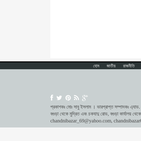
হোম
জাতীয়
রাজনীতি
প্রকাশকঃ মোঃ সাবু ইসলাম । ভারপ্রাপ্ত সম্পাদকঃ এ্যাড. ম
বগুড়া থেকে মুদ্রিত এবং চকযাদু রোড, বগুড়া কার্যালয় 
chandnibazar_69@yahoo.com
,
chandnibaza