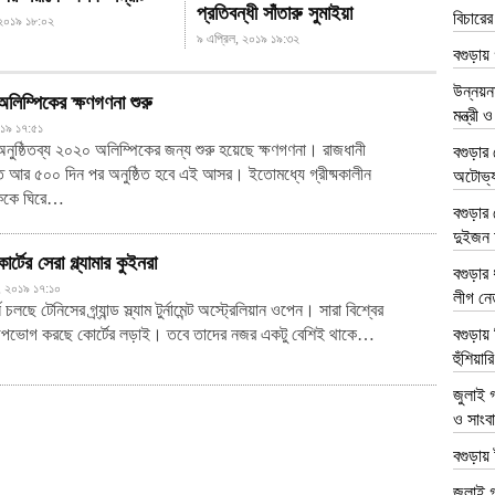
প্রতিবন্ধী সাঁতারু সুমাইয়া
বিচারের
 ২০১৯ ১৮:০২
৯ এপ্রিল, ২০১৯ ১৯:৩২
বগুড়ায় 
উন্নয়ন
িম্পিকের ক্ষণগণনা শুরু
মন্ত্রী ও
২০১৯ ১৭:৫১
নুষ্ঠিতব্য ২০২০ অলিম্পিকের জন্য শুরু হয়েছে ক্ষণগণনা। রাজধানী
বগুড়ার 
 আর ৫০০ দিন পর অনুষ্ঠিত হবে এই আসর। ইতোমধ্যে গ্রীষ্মকালীন
অটোভ্যা
ককে ঘিরে…
বগুড়ার
দুইজন
র্টের সেরা গ্ল্যামার কুইনরা
বগুড়ার 
রী, ২০১৯ ১৭:১০
লীগ নে
 চলছে টেনিসের গ্র্যান্ড স্ল্যাম টুর্নামেন্ট অস্ট্রেলিয়ান ওপেন। সারা বিশ্বের
 উপভোগ করছে কোর্টের লড়াই। তবে তাদের নজর একটু বেশিই থাকে…
বগুড়ায় 
হুঁশিয়ারি
জুলাই গ
ও সাংব
বগুড়ায় 
জুলাই 