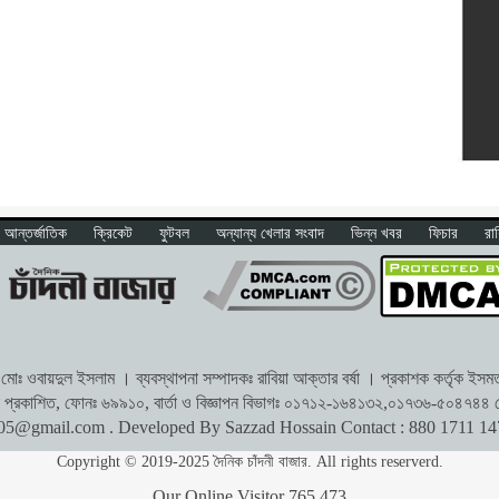
আন্তর্জাতিক
ক্রিকেট
ফুটবল
অন্যান্য খেলার সংবাদ
ভিন্ন খবর
ফিচার
রা
োঃ ওবায়দুল ইসলাম । ব্যবস্থাপনা সম্পাদকঃ রাবিয়া আক্তার বর্ষা । প্রকাশক কর্তৃক ইসমত অ
থেকে প্রকাশিত, ফোনঃ ৬৯৯১০, বার্তা ও বিজ্ঞাপন বিভাগঃ ০১৭১২-১৬৪১৩২,০১৭৩৬-৫০৪৭৪৪ প
r05@gmail.com
. Developed By Sazzad Hossain Contact : 880 1711 1
Copyright © 2019-2025 দৈনিক চাঁদনী বাজার. All rights reserverd.
Our Online Visitor
765,473