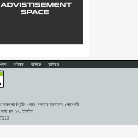
শিফল
বলিউড
হলিউড
ঢালিউড
ফসেট প্রিন্টিং প্রেস, চকযাদু ক্রসলেন, প্রেসপট্টি
োস্ট বক্স-২৭, ইমেইল:
47222