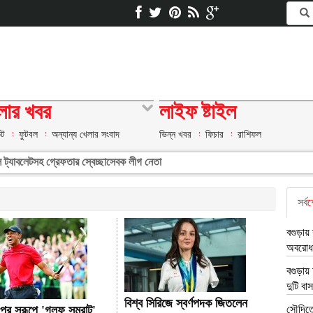
লার খবর
লাইফ ষ্টাইল
েট
ফুটবল
অন্যান্য খেলার সংবাদ
ভিন্ন খবর
ফিচার
রাশিফল
াডল ট্যাবলেটসহ গ্রেফতার স্বেচ্ছাসেবক লীগ নেতা
সর্ব
শ
বগুড়ায়
অবরোধ
বগুড়ায় 
দুটি বাস
বিশ্ব সিরিজে স্বর্ণপদক জিতলেন
পর সরূপে 'গলফ সম্রাট'
সৌদিতে 