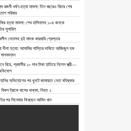
িশু রজনী ধর্ষণ-হত্যা মামলা: তিন বছরেও বিচার শেষ
হতাশ পরিবার
কির হত্যা মামলা: শেখ হাসিনাসহ ১০৪ জনকে
ির সুপারিশ
ুবলীগ নেতাসহ দুই মাদক কারবারি গ্রেপ্তার
া দীপা হত্যা: আসামির শাস্তির দাবিতে আজিজুল হক
মানববন্ধন
ে বিয়ে, প্রবাসীর ১০ লাখ টাকা হাতিয়ে নিলেন স্ত্রী—
 অভিযোগ
াহানির অভিযোগের পর ধুনটে জামায়াত নেতা বহিষ্কার
 বিকল ট্রাকে বাসের ধাক্কা, নিহত ২
বিরতির পর সিনেমায় ফিরছেন আমিন খান