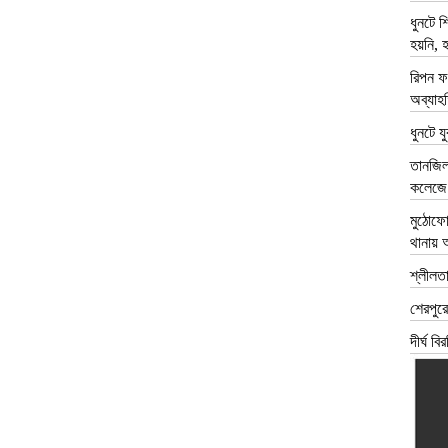
ধুনটে শ
হয়নি, 
রিপন ফ
অব্যাহত
ধুনটে য
তানজিল
কলেজে 
মুঠোফোন
থানায়
শ্লীলত
শেরপুরে
দীর্ঘ 