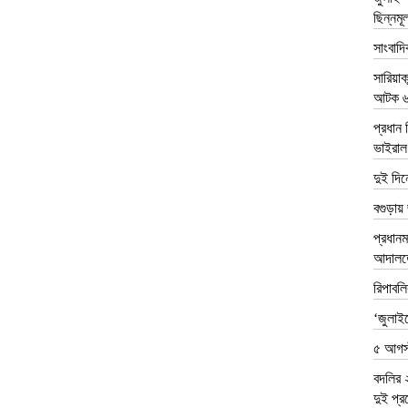
ছিন্নমূ
সাংবাদ
সারিয়া
আটক 
প্রধান 
ভাইরাল
দুই দিন
বগুড়ায়
প্রধানম
আদালতে
রিপাবলি
‘জুলাইক
৫ আগস্
বদলির 
দুই প্