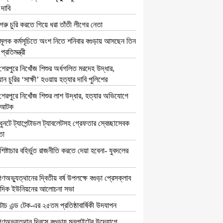
 দাবি
গরু চুরি করতে গিয়ে ধরা তাঁতী লীগের নেতা
মূলক কর্মসূচিতে অংশ নিতে শনিবার বগুড়ায় আসছেন তিন
 প্রতিমন্ত্রী
শেরপুরে নিখোঁজ শিশুর অর্ধগলিত মরদেহ উদ্ধার,
ন চুরির ‘সাক্ষী’ হওয়ায় হত্যার দাবি পুলিশের
 শেরপুরে নিখোঁজ শিশুর লাশ উদ্ধার, হত্যার অভিযোগে
 আটক
ধুনটে ট্যাপেন্টাডল ট্যাবলেটসহ গ্রেফতার স্বেচ্ছাসেবক
তা
শিষ্টাচার বহির্ভুত রাজনীতি করতে দেয়া হবেনা- যুবদলের
ণঅভ্যুত্থানের দ্বিতীয় বর্ষ উপলক্ষে বগুড়া প্রেসক্লাব
াদিক ইউনিয়নের আলোচনা সভা
টাচ এন্ড টেক-এর ২৫তম প্রতিষ্ঠাবার্ষিকী উদযাপন
গণঅভ্যুত্থান দিবসে বগুড়ায় মুনলাইটের উদ্যোগে