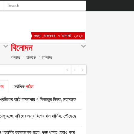
বগুড়া, শুক্রবার, ৭ আগস্ট, ২০২৬
বিনোদন
বলিউড
হলিউড
ঢালিউড
েষ
সর্বাধিক
পঠিত
 শ্রমিকের হাটে বাসচাপায় ৭ দিনমজুর নিহত, মহাসড়ক
চালু হচ্ছে নারীদের জন্য বিশেষ বাস সার্ভিস, পৌঁছেছে
প্রবাসীর রহস্যজনক মৃত্যু: ধুনট থানায় ঘেরাও করে