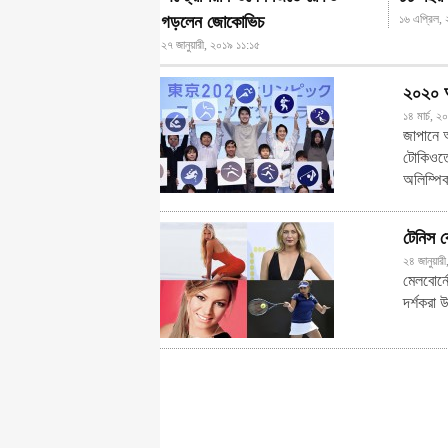
গড়লেন জোকোভিচ
১৬ এপ্রিল,
২৭ জানুয়ারী, ২০১৯ ১১:১৫
২০২০ অল
১৪ মার্চ, 
জাপানে অ
টোকিওতে
অলিম্পি
টেনিস কো
২৪ জানুয়া
মেলবোর্নে
দর্শকরা