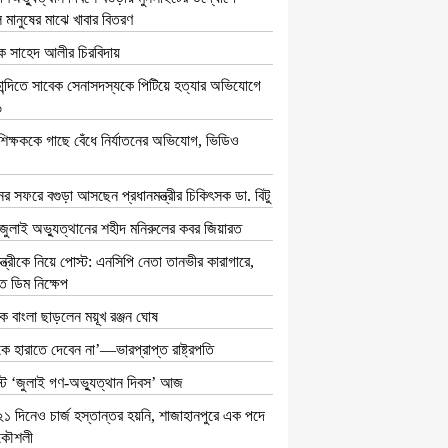
ল মানুষের মাঝে খাবার বিতরণ
িক সাহেদ আলীর চিরবিদায়
কান্দিতে সাবেক সেনাসদস্যকে পিটিয়ে হত্যার অভিযোগে
৬
শিক্ষককে গাছে বেঁধে নির্যাতনের অভিযোগ, ভিডিও
ের সফরে বগুড়া আসছেন প্রধানমন্ত্রীর চিকিৎসক ডা. বিটু
 জুলাই অভ্যুত্থানের শহীদ মনিরুলের কবর জিয়ারত
ন্ত্রীকে নিয়ে পোস্ট: এনসিপি নেতা তানভীর কারাগারে,
 ডিম নিক্ষেপ
ক বাংলা ছাড়লেন ময়ূখ রঞ্জন ঘোষ
ে হারাতে দেবেন না’—ভারপ্রাপ্ত রাষ্ট্রপতি
ট ‘জুলাই গণ-অভ্যুত্থান দিবস’ আজ
২১ দিনেও চার্জ হস্তান্তর হয়নি, শাজাহানপুরে এক পদে
রকৌশলী