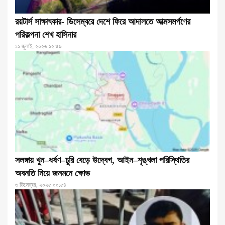
রয়টার্স সাক্ষাৎকার- ডিসেম্বরে দেশে ফিরে আদালতে আত্মসমর্পণের
পরিকল্পনা শেখ হাসিনার
১১ জুলাই, ২০২৬ ১২:৫৯
সলঙ্গায় খুন–ধর্ষণ–চুরি বেড়ে উদ্বেগ, আইন–শৃঙ্খলা পরিস্থিতির
অবনতি নিয়ে জনমনে ক্ষোভ
৩ ডিসেম্বর, ২০২৫ ০০:৫৪